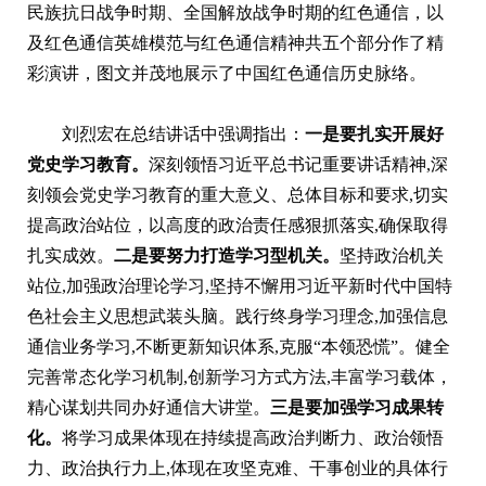
民族抗日战争时期、全国解放战争时期的红色通信，以
及红色通信英雄模范与红色通信精神共五个部分作了精
彩演讲，图文并茂地展示了中国红色通信历史脉络。
刘烈宏在总结讲话中强调指出：
一是要扎实开展好
党史学习教育。
深刻领悟习近平总书记重要讲话精神,深
刻领会党史学习教育的重大意义、总体目标和要求,切实
提高政治站位，以高度的政治责任感狠抓落实,确保取得
扎实成效。
二是要努力打造学习型机关。
坚持政治机关
站位,加强政治理论学习,坚持不懈用习近平新时代中国特
色社会主义思想武装头脑。践行终身学习理念,加强信息
通信业务学习,不断更新知识体系,克服“本领恐慌”。健全
完善常态化学习机制,创新学习方式方法,丰富学习载体，
精心谋划共同办好通信大讲堂。
三是要加强学习成果转
化。
将学习成果体现在持续提高政治判断力、政治领悟
力、政治执行力上,体现在攻坚克难、干事创业的具体行