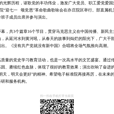
党的光辉历程，讴歌党的丰功伟业，激发广大党员、职工爱党爱
究院“迎七一 颂党恩”革命歌曲歌咏会在亦庄院区举行。部直属
导班子成员出席并参与演出。
幕，共3个篇章16个节目，贯穿马克思主义在中国传播、新民
山，从延河水到黄河吼，从春天的故事到灿烂的阳光下，广大干
演出。《没有共产党就没有新中国》合唱将全场气氛推向高潮。
高质量的党史学习教育活动，也是一次高水平的文艺盛宴。通过
基因、赓续红色血脉，体现了很好的教育效果；演出吹响了奋进
明天，明天会更好”的精神。希望电子标准院再接再厉，在未来
科研和服务机构。
扫一扫在手机打开当前页