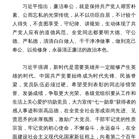
习近平指出，廉洁奉公，就是保持共产党人艰苦朴
素、公而忘私的光荣传统，从不以功臣自居，不计较个
人得失，不贪图享受，守纪律、讲规矩，生动体现了共
产党人应有的道德风范。全党同志都要明大德、守公
德、严私德，清清白白做人、干干净净做事，做到克己
奉公、以俭修身，永葆清正廉洁的政治本色。
习近平强调，新时代是需要英雄并一定能够产生英
雄的时代。中国共产党要始终成为时代先锋、民族脊
梁，党员队伍必须过硬。希望受到表彰的同志珍惜荣
誉、发扬成绩，争取更大光荣。各级党组织要从工作和
生活上关心爱护功勋党员，大力宣传“七一勋章”获得者的
感人事迹和崇高品德，在全党全社会形成崇尚先进、见
贤思齐的浓厚氛围，激励广大党员、干部牢记党的性质
宗旨，牢记党的初心使命，不懈奋斗，永远奋斗，在全
面建设社会主义现代化国家新征程上，向着第二个百年