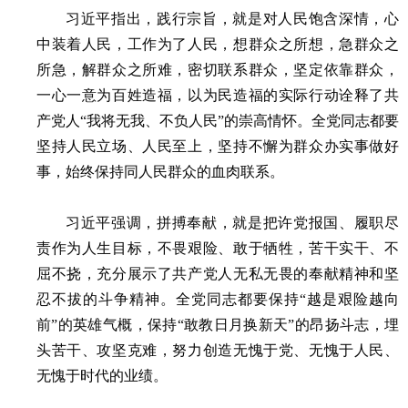
习近平指出，践行宗旨，就是对人民饱含深情，心
中装着人民，工作为了人民，想群众之所想，急群众之
所急，解群众之所难，密切联系群众，坚定依靠群众，
一心一意为百姓造福，以为民造福的实际行动诠释了共
产党人“我将无我、不负人民”的崇高情怀。全党同志都要
坚持人民立场、人民至上，坚持不懈为群众办实事做好
事，始终保持同人民群众的血肉联系。
习近平强调，拼搏奉献，就是把许党报国、履职尽
责作为人生目标，不畏艰险、敢于牺牲，苦干实干、不
屈不挠，充分展示了共产党人无私无畏的奉献精神和坚
忍不拔的斗争精神。全党同志都要保持“越是艰险越向
前”的英雄气概，保持“敢教日月换新天”的昂扬斗志，埋
头苦干、攻坚克难，努力创造无愧于党、无愧于人民、
无愧于时代的业绩。