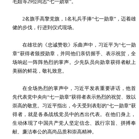
毛姐等29位同志“七一勋章”。
2名旗手高擎党旗，1名礼兵手捧“七一勋章”，迈着雄
健的步伐，行进到仪式现场。
在雄壮的《忠诚赞歌》乐曲声中，习近平为“七一勋
章”获得者颁授勋章，并同他们亲切握手、表示祝贺，全
场响起一阵阵热烈的掌声。少先队员向勋章获得者献上
美丽的鲜花，敬礼致意。
在全场热烈的掌声中，习近平发表重要讲话，他首
先代表党中央向“七一勋章”获得者表示热烈的祝贺、致以
崇高的敬意。习近平指出，今天受到表彰的“七一勋章”获
得者，就是各条战线党员中的杰出代表。在他们身上，
生动体现了中国共产党人坚定信念、践行宗旨、拼搏奉
献、廉洁奉公的高尚品质和崇高精神。