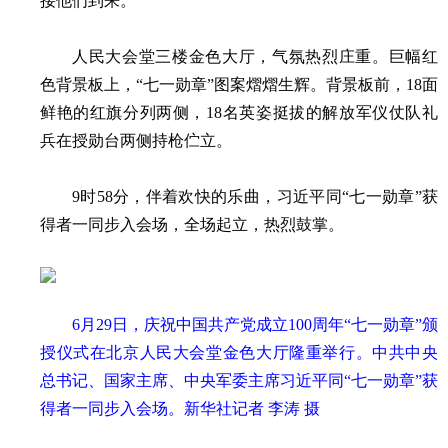
接他们到来。
人民大会堂三楼金色大厅，气氛热烈庄重。巨幅红
色背景板上，“七一勋章”图案熠熠生辉。背景板前，18面
鲜艳的红旗分列两侧，18名英姿挺拔的解放军仪仗队礼
兵在授勋台两侧持枪伫立。
9时58分，伴着欢快的乐曲，习近平同“七一勋章”获
得者一同步入会场，全场起立，热烈鼓掌。
6月29日，庆祝中国共产党成立100周年“七一勋章”颁
授仪式在北京人民大会堂金色大厅隆重举行。中共中央
总书记、国家主席、中央军委主席习近平同“七一勋章”获
得者一同步入会场。新华社记者 李涛 摄