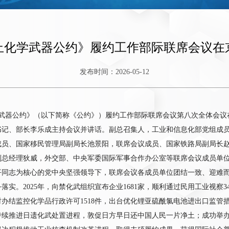
止化学武器公约》履约工作部际联席会议在
发布时间：2026-05-12
学武器公约》（以下简称《公约》）履约工作部际联席会议第八次全体会
书记、部长李乐成主持会议并讲话。副总召集人，工业和信息化部党组成
成员、国家移民管理局副局长池景阳，联席会议成员、国家铁路局副局长
副总经理狄威，外交部、中央军委国际军事合作办公室等联席会议成员单
平同志为核心的党中央坚强领导下，联席会议各成员单位团结一致、迎难
落实。2025年，向禁化武组织宣布企业1681家，顺利通过民用工业视察
办结监控化学品行政许可1518件，出台优化锂亚硫酰氯电池进出口监管
持续推进日遗化武处置进程，敦促日方早日还中国人民一片净土；成功举