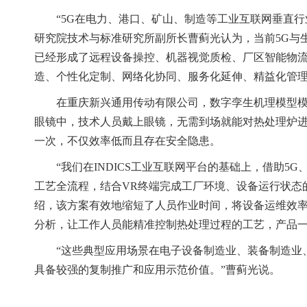
“5G在电力、港口、矿山、制造等工业互联网垂直
研究院技术与标准研究所副所长曹蓟光认为，当前5G与
已经形成了远程设备操控、机器视觉质检、厂区智能物流
造、个性化定制、网络化协同、服务化延伸、精益化
在重庆新兴通用传动有限公司，数字孪生机理模型模
眼镜中，技术人员戴上眼镜，无需到场就能对热处理炉
一次，不仅效率低而且存在安全隐患。
“我们在INDICS工业互联网平台的基础上，借助
工艺全流程，结合VR终端完成工厂环境、设备运行状态
绍，该方案有效地缩短了人员作业时间，将设备运维效率
分析，让工作人员能精准控制热处理过程的工艺，产品
“这些典型应用场景在电子设备制造业、装备制造业
具备较强的复制推广和应用示范价值。”曹蓟光说。