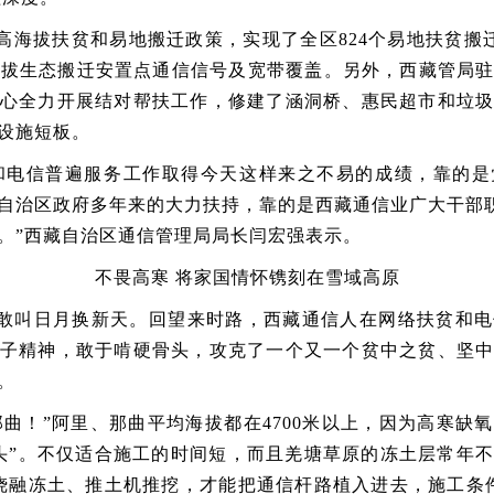
高海拔扶贫和易地搬迁政策，实现了全区
824个易地扶贫搬
海拔生态搬迁安置点通信信号及宽带覆盖。另外，西藏管局
心全力开展结对帮扶工作，修建了涵洞桥、惠民超市和垃
设施短板。
和
电信普遍服务
工作
取得今天这样来之不易的成绩，靠的是
自治区政府多年来的大力扶持，靠的是西藏通信业广大干部
。”西藏自治区通信管理局局长闫宏强表示。
不畏高寒
将家国情怀镌刻在雪域高原
敢叫日月换新天
。回望来时路，
西藏通信人在网络扶贫和电
子精神，敢于啃硬骨头，攻克了一个又一个贫中之贫、坚
。
曲！”
阿里、那曲
平均海拔
都在
4700米以上，因为高寒缺
头”。不仅适合施工的时间短，而且羌塘草原的冻土层常年
烧融冻土、推土机推挖，才能把通信杆路植入进去，施工条