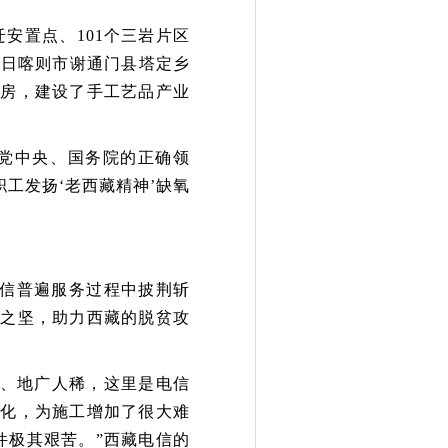
迁安置点、101个三岩片区
驻日喀则市谢通门县塔定乡
圾房，建设了手工艺品产业
党中央、国务院的正确领
职工发扬
‘老西藏精神’缺氧
信普遍服务过程中披荆斩
中之坚，助力西藏的脱贫攻
氧、地广人稀，
这里
是电信
不化，为施工增加了很大难
件极其艰苦。”西藏电信
的