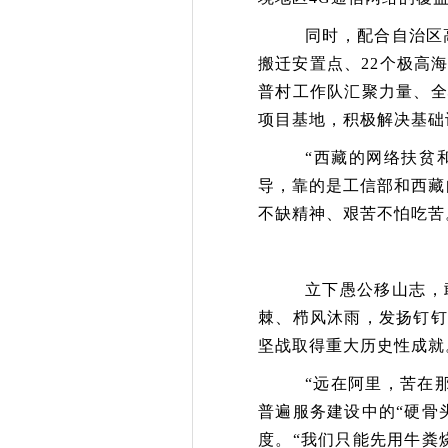
同时，配合自治区
搬迁安置点、22个极高
普村工作队汇聚力量、全
项目基地，积极解决基础
“西藏的
网络扶贫
导，靠的是工信部和西藏
不缺精神、艰苦不怕吃苦
立下愚公移山志，
棘、栉风沐雨，发扬钉钉
坚战取得重大历史性成就
“远在阿里，苦在那
普遍服务建设中的
“硬骨
度。“我们只能先用牛粪