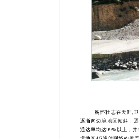
胸怀壮志在天涯
,
逐渐向边境地区倾斜，
通达率均达
99
%以上，并
境地区
4G通信网络的覆