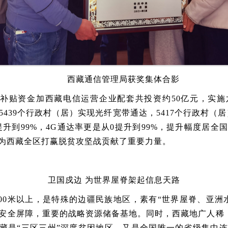
西藏通信管理局获奖集体合影
央补贴资金加西藏电信运营企业配套
共投资约
50亿元，实
5439
个行政村（居）实现光纤宽带通达，
5417
个行政村（居
提升到99%，4G通达率更是从0提升到99%，提升幅度居全
为西藏全区打赢脱贫攻坚战贡献了重要力量。
卫国戍边
为世界屋脊架起信息天路
000米以上，是特殊的边疆民族地区，素有“世界屋脊、亚洲
安全屏障，重要的战略资源储备基地。同时，西藏地广人稀，
藏是
“三区三州”深度贫困地区，又是全国唯一的省级集中