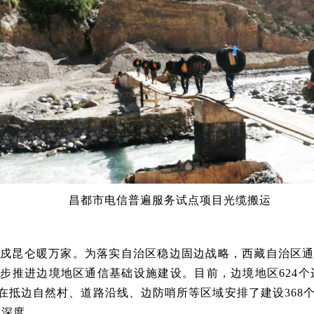
昌都市电信普遍服务试点项目光缆搬运
卫戍昆仑暖万家
。
为落实自治区稳边固边战略，
西藏自治区
逐步推进边境地区通信基础设施建设。目前，边境地区
624
在抵边自然村、道路沿线、边防哨所等区域安排了建设
368
盖深度
。