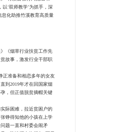
以‘双师教学’为抓手，深
信息化助推竹溪教育高质量
》《烟草行业扶贫工作先
扶贫故事，激发行业干部职
铮正准备和相恋多年的女友
到2019年才在回国家烟
怀孕，但正值脱贫摘帽关键
实际困难，拉近贫困户的
，张铮得知他的小孩在上学
迁问题一直和村委会闹矛