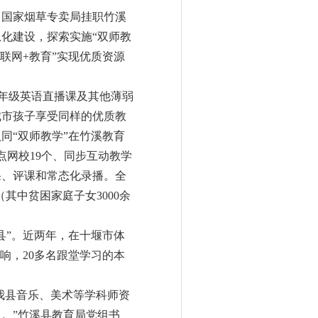
初，国家烟草专卖局挂职竹溪
化建设，探索实施“双师教
联网+教育”实现优质资源
4年级英语直播课及其他薄弱
城市孩子享受同样的优质教
同“双师教学”在竹溪教育
点网校19个、同步互动教学
课、评课和常态化录播。全
（其中贫困家庭子女3000余
县”。近两年，在十堰市体
响，20多名跟堂学习的本
我县音乐、美术等学科师资
。”竹溪县教育局党组书