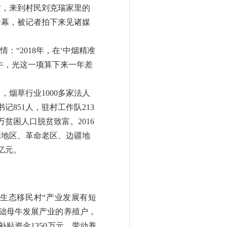
时，来到村民刘克瑞家里的
一幕，被记者拍下来见诸媒
“2018年，在‘中烟精准
牛，光这一项算下来一年差
0月，烟草行业1000多家法人
851人，驻村工作队213
6万贫困人口脱贫致富。2016
困地区、革命老区、边疆地
亿元。
生态移民村“产业发展有短
基础母牛发展产业的养殖户，
补贴资金1350万元，带动养