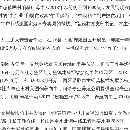
生态移民村的基础母牛从2018年以前的不到1000头，发展到现在
民村的“牛产业”和脱贫致富的“压舱石”。“中烟精准到户扶贫项目
牛户都感激国家烟草专卖局的帮扶。”弘德村党支部书记、村主
万元加入养殖合作社，在中烟‘飞地’养殖园区开展集中养殖一年
就是2万块，在介绍家庭收入的时候也跟习近平总书记作了汇报。
到红寺堡后，依然秉承着原居住地的养牛传统，但苦于养牛场地受
647万元在红寺堡区红寺堡镇建成“飞地”肉牛养殖园区，2018—2
12350元。从2020年3月开始，园区采取自主经营模式发展养
作社为单位出村入园饲养肉牛，聘请专业养殖公司提供全程专业
年底，‘飞地’养殖带动520户（建档立卡户435户）养殖肉牛近300
局帮扶竹山县发展的中蜂养殖产业也开展得如火如荼，为当
挂职副县长王玲介绍，竹山是南水北调中线工程重要水源涵养区，
适合发展养蜂产业。2018年年底，国家烟草专卖局派驻湖北