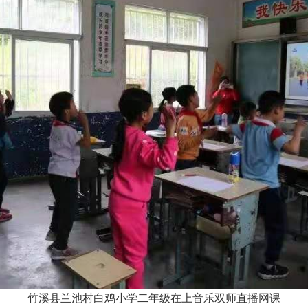
竹溪县兰池村白鸡小学二年级在上音乐双师直播网课