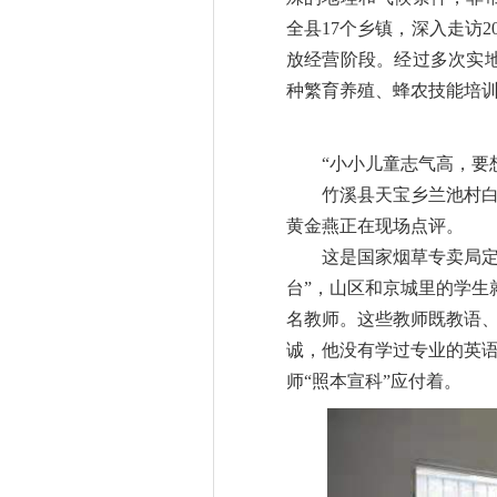
全县17个乡镇，深入走访
放经营阶段。经过多次实地
种繁育养殖、蜂农技能培训
“小小儿童志气高，要想
竹溪县天宝乡兰池村白鸡
黄金燕正在现场点评。
这是国家烟草专卖局定
台”，山区和京城里的学生
名教师。这些教师既教语、
诚，他没有学过专业的英
师“照本宣科”应付着。