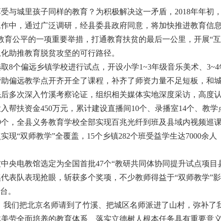
与城里孩子同样的教育？为积极解决这一矛盾，
2018年年
作中，通过广泛调研，经县委县政府同意，将加快推进教育信息
教育公平的一项重要举措，打通教育扶贫的最后一公里，开展“互
息化助推教育脱贫攻坚的可行路径。
取
8个偏远乡镇学校进行试点，开设小学1~3年级音乐美术、3~
帮助偏远教学点开齐开全了课程，补齐了师资力量不足短板，和
后多次深入竹溪考察论证，组织相关媒体实地深度采访，高度认
入帮扶资金450万元，累计建设直播间10个、录播室14个、教学
99个，全县义务教育学校全部实现百兆光纤到班及县域内视频巡
现“双师教学”全覆盖，15个乡镇282个班受益学生达7000余人
被中央电教馆选定为全国首批47个“教研共同体协同提升试点项目
代表队表现抢眼，斩获多个奖项，不少教师得益于“双师教学”影
讲台。
，我们把北京名师请到了竹溪、把城区名师派进了山村，弥补了
美劳全面培养的教育体系、落实立德树人根本任务具有重要意义