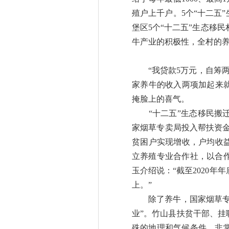
殖户上千户。5个“十二五”
堡区5个“十二五”生态移
牛产业的积极性，全村的养
“我贷款5万元，自筹两
家养牛的收入两项加起来
掩脸上的喜气。
“十二五”生态移民搬迁
家烟草专卖局投入帮扶资金1
贫困户实现增收，户均收益
立养殖专业合作社，以合
玉介绍说：“截至2020年
上。”
除了养牛，国家烟草专卖
业”。竹山县扶贫干部、
殊的地理和气候条件，非常