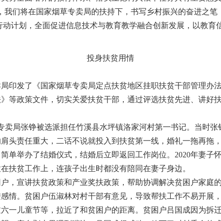
，我们将在国家烟草专卖局的扶持下，书写乡村振兴的奋进之笔，
0行动计划，全面促进信息技术与教育教学融合创新发展，以教育
投身扶贫用情
印发了《国家烟草专卖局定点扶贫地区挂职扶贫干部管理办法
法》等政策文件，切实关爱扶贫干部，通过评选扶贫先进、讲好
。
草专卖局张铮被选派担任竹溪县水坪镇洛家河村第一书记。当时张
肩头责任重大，二话不说就投入到扶贫第一线，婚礼一拖再拖，直
简单举办了结婚仪式，结婚后立即返回工作岗位。2020年妻子
放在扶贫工作上，连孩子出生时都没有陪同在妻子身边。
，宣讲扶贫政策和产业奖扶政策，帮助协调解决贫困户家庭的
进感情。贫困户伍淑林对村干部有意见，导致帮扶工作不易开展
过六一儿童节等，拉近了和贫困户的距离。贫困户吕国成因为拆