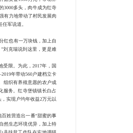
的3000多头，肉牛成为红寺
，强有力地带动了村民发展肉
任任军说道。
分红也有一万块钱，加上自
”刘克瑞说到这里，更是难
限。为此，2017年，国
019年带动560户建档立卡
殖。组织有养殖意愿的农户成
化服务。红寺堡镇镇长白占
0头，实现户均年收益2万元以
地百姓营造出一番
“甜蜜的事
自然生态环境优异，加上特
竹山县扶贫工作队在实地调研