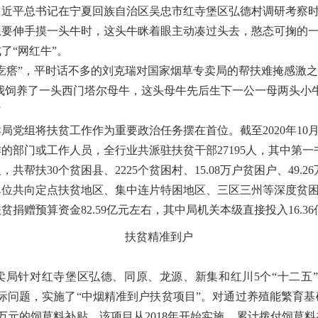
习近平总书记在宁夏回族自治区吴忠市红寺堡区弘德村调研考察
想要伸手摸一头牛时，这头牛眯着眼主动凑过头去，憨态可掬的
了“网红牛”。
疙瘩”，平时话不多的刘克瑞对国家烟草专卖局的帮扶难掩感激之情：
我饲养了一头西门塔尔母牛，这头母牛先后生下一公一母两头小
”
党组将扶贫工作作为重要政治任务摆在首位。截至
2020年1
部门或工作人员，全行业共派驻扶贫干部27195人，其中第一书记
人，共帮扶30个贫困县、2225个贫困村、15.08万户贫困户、49.2
属单位共向定点扶贫地区、集中连片特困地区、三区三州等深度贫
捐赠预算资金82.59亿元左右，其中局机关本级直接投入16.36
扶贫精准到户
卖局针对红寺堡区弘德、同原、龙源、新集和红川5个“十二五”
际问题，实施了“中烟精准到户扶贫项目”。对通过养殖能繁育
1万元的饲草料补贴。该项目从2018年开始实施，累计拨付饲草料