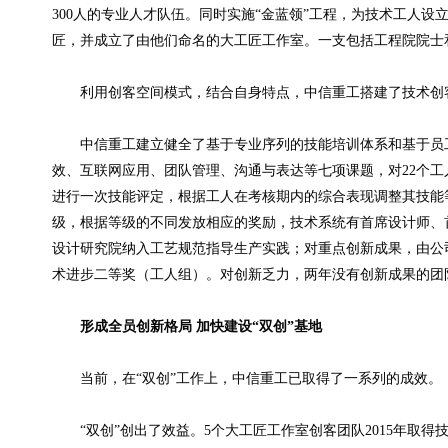
300
人的专业人才队伍。同时实施“金蓝领”工程，为技术工人设
匠，并成立了由他们命名的大工匠工作室。一支包括工程院院士
利用创客空间模式，结合自身特点，中信重工搭建了技术创
中信重工建立健全了基于专业序列的技能培训体系和基于员
效、互联网应用、团队管理、沟通与表达等七项课题，对
22
个工
进行一次技能评定，根据工人在考核期内的综合表现调整其技能
级，根据等级的不同发放相应的奖励，技术系统有首席设计师、
设计研究院纳入工艺规范指导生产实践；对重点创新成果，由公
术进步二等奖（工人组）。对创新乏力，两年没有创新成果的团
形成全员创新格局 加快建设“双创”基地
当前，在“双创”工作上，中信重工已取得了一系列的成效。
“双创”创出了效益。
5
个大工匠工作室创客团队
2015
年取得