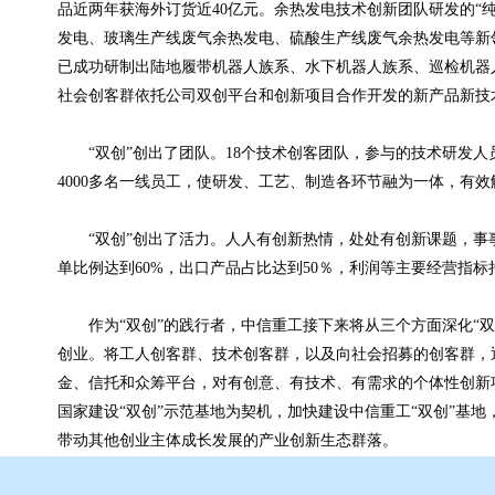
品近两年获海外订货近
40
亿元。余热发电技术创新团队研发的“
发电、玻璃生产线废气余热发电、硫酸生产线废气余热发电等新
已成功研制出陆地履带机器人族系、水下机器人族系、巡检机器
社会创客群依托公司双创平台和创新项目合作开发的新产品新技
“双创”创出了团队。
18
个技术创客团队，参与的技术研发人
4000
多名一线员工，使研发、工艺、制造各环节融为一体，有效
“双创”创出了活力。人人有创新热情，处处有创新课题，
单比例达到
60
%，出口产品占比达到
50
％，利润等主要经营指标
作为“双创”的践行者，中信重工接下来将从三个方面深化“
创业。将工人创客群、技术创客群，以及向社会招募的创客群，通
金、信托和众筹平台，对有创意、有技术、有需求的个体性创新
国家建设“双创”示范基地为契机，加快建设中信重工“双创”基
带动其他创业主体成长发展的产业创新生态群落。