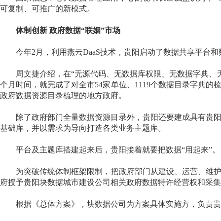
可复制、可推广的新模式。
体制创新
政府数据
“联姻”市场
今年
2月，利用燕云DaaS技术，贵阳启动了数据共享平台
周文捷介绍，在
“无源代码、无数据库权限、无数据字典、无
个月时间，就完成了对全市54家单位、1119个数据目录字典
政府数据资源目录梳理的地方政府。
除了政府部门全量数据资源目录外，贵阳还要建成具有贵阳
基础库，并以需求为导向打造各类业务主题库。
平台及主题库搭建起来后，贵阳接着就要把数据
“用起来”。
为突破传统体制框架限制，把政府部门从建设、运营、维护
府授予贵阳块数据城市建设公司相关政府数据特许经营权和采集
根据《总体方案》，块数据公司为方案具体实施方，负责贵