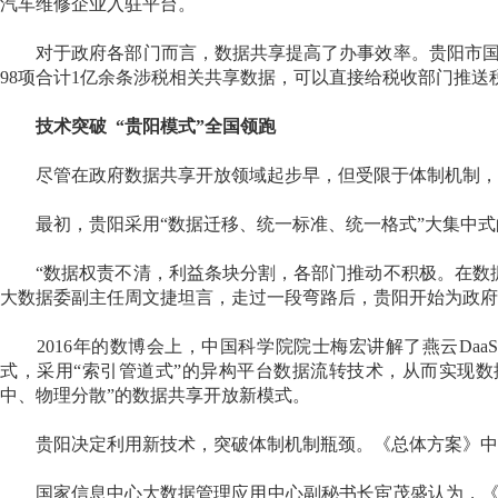
汽车维修企业入驻平台。
对于政府各部门而言，数据共享提高了办事效率。贵阳市国
98项合计1亿余条涉税相关共享数据，可以直接给税收部门推
技术突破
“贵阳模式”全国领跑
尽管在政府数据共享开放领域起步早，但受限于体制机制，
最初，贵阳采用
“数据迁移、统一标准、统一格式”大集中
“数据权责不清，利益条块分割，各部门推动不积极。在数
大数据委副主任周文捷坦言，走过一段弯路后，贵阳开始为政府
2016年的数博会上，中国科学院院士梅宏讲解了燕云Da
式，采用“索引管道式”的异构平台数据流转技术，从而实现
中、物理分散”的数据共享开放新模式。
贵阳决定利用新技术，突破体制机制瓶颈。《总体方案》中
国家信息中心大数据管理应用中心副秘书长宦茂盛认为，《