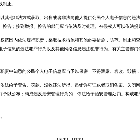
以制止。
者以其他非法方式获取、出售或者非法向他人提供公民个人电子信息的违
、控告；接到举报、控告的部门应当依法及时处理。被侵权人可以依法提
职权范围内依法履行职责，采取技术措施和其他必要措施，防范、制止和
电子信息的违法犯罪行为以及其他网络信息违法犯罪行为。有关主管部门
行职责中知悉的公民个人电子信息应当予以保密，不得泄露、篡改、毁损
，依法给予警告、罚款、没收违法所得、吊销许可证或者取消备案、关闭
并予以公布；构成违反治安管理行为的，依法给予治安管理处罚。构成犯
。
行。
【关闭】
【打印】