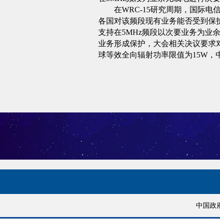
在
WRC-15
研究周期，国际电
各国对该频段现有业务能否受到保
支持在
5MHz
频段以次要业务为业
业务形成保护，大会相关决议要求
球等效全向辐射功率限值为
15W
，
中国政