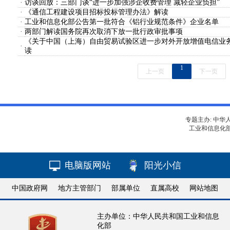
·
访谈回放：三部门谈“进一步加强涉企收费管理 减轻企业负担”
·
《通信工程建设项目招标投标管理办法》解读
·
工业和信息化部公告第一批符合《铝行业规范条件》企业名单
·
两部门解读国务院再次取消下放一批行政审批事项
《关于中国（上海）自由贸易试验区进一步对外开放增值电信业
·
读
1
上一页
下一页
专题主办: 中
工业和信息化部 版
电脑版网站
阳光小信
中国政府网
地方主管部门
部属单位
直属高校
网站地图
主办单位：中华人民共和国工业和信息
化部