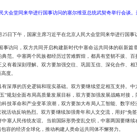
人民大会堂同来华进行国事访问的塞尔维亚总统武契奇举行会谈
）5月25日下午，国家主席习近平在北京人民大会堂同来华进行国
进行国事访问，双方共同开启构建新时代中塞命运共同体的崭新篇
的典范。中塞两个民族都经历过苦难辉煌，都具有坚韧不拔、百
正义有着深刻理解。双方要加强交往、巩固互信、深化合作、相
新高度。
具有深厚的历史逻辑和现实基础。双方要继续坚定相互支持。中
五”规划全面布局高质量发展目标，双方要加强发展战略对接，
的科技革命和产业变革浪潮，双方要加大布局人工智能、数字经
列庆祝活动反响热烈。双方要继续加强青年和人文交流，用好“免签
好中塞人民传统友谊。当前国际形势变乱交织，中塞两国要继续
惠包容的经济全球化，推动构建人类命运共同体不懈努力。