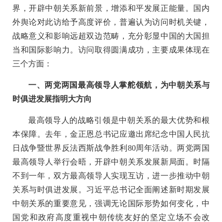
界，开辟中朝关系新前景，增添和平发展正能量。国内
外舆论对此访给予高度评价，普遍认为访问时机关键，
战略意义和影响远超双边范畴，充分彰显中国的大国担
当和国际影响力。访问取得圆满成功，主要成果体现在
三个方面：
一、两党两国最高领导人掌舵领航，为中朝关系与
时俱进发展指明大方向
最高领导人的战略引领是中朝关系的最大优势和根
本保障。去年，金正恩总书记应邀出席纪念中国人民抗
日战争暨世界反法西斯战争胜利80周年活动。两党两国
最高领导人举行会晤，开辟中朝关系发展新局面。时隔
不到一年，双方最高领导人实现互访，进一步推动中朝
关系与时俱进发展。习近平总书记全面阐述新时期发展
中朝关系的重要意见，强调无论国际形势如何变化，中
国党和政府高度重视中朝传统友好的坚定立场不会改