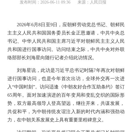
发布时间：2026-06-11 09:36
来源：人民日报
2026年6月8日至9日，应朝鲜劳动党总书记、朝鲜民
主主义人民共和国国务委员长金正恩邀请，中共中央总
书记、中华人民共和国主席习近平对朝鲜民主主义人民
共和国进行国事访问。访问结束之际，中共中央对外联
络部部长刘海星向随行记者介绍此访情况。
刘海星说，此访是习近平总书记时隔7年再次对朝鲜
进行国事访问，也是今年首次出访，全球外交再一次进
入“中国时刻”。访问适逢《中朝友好合作互助条约》签订
65周年。面对加速演进的百年变局和变乱交织的国际形
势，双方最高领导人登高望远，继往开来，共谋发展，
共促和平，为中朝传统友谊注入新的时代内涵和强劲动
力，在中朝关系发展史上具有重要里程碑意义。