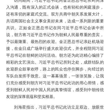
访问期间，习近平总书记同金正恩总书记长时间深
入沟通，既有深入的正式会谈，也有轻松的闲庭漫步，
还有亲切的家庭式交流。双方共商中朝关系发展大计，
共话两国社会主义事业美好未来，达成一系列新的重要
共识。正如金正恩总书记在同习近平总书记会谈中所
说，朝方将习近平总书记作为朝鲜人民最尊重的贵宾，
予以最隆重、最热烈的欢迎。金正恩总书记亲赴机场迎
接，在金日成广场举行盛大欢迎仪式，并全程陪同习近
平总书记在朝鲜的访问活动。朝方还为此访精心编排了
精彩的文艺演出。习近平总书记所到之处，成群结队的
欢迎群众鼓掌欢呼，路上的民众也停住脚步，向经过的
车队自发挥手致意。这一幕幕场景，一张张笑脸，让我
们充分感受到朝方对习近平总书记此访的用心用情，感
受到朝鲜人民对中国人民的真挚情谊，感受到中朝传统
友谊的深厚底蕴和坚实根基。
刘海星指出，习近平总书记此访立足双边、放眼世