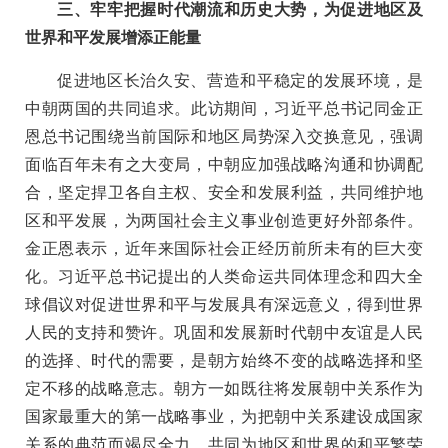
三、牢牢把握时代潮流和历史大势，为促进地区及
世界和平发展增添正能量
促进地区长治久安、营造和平稳定的发展环境，是
中朝两国的共同追求。此访期间，习近平总书记同金正
恩总书记围绕当前国际和地区局势深入交换意见，强调
面临百年未有之大变局，中朝应加强战略沟通和协调配
合，坚定捍卫各自主权、安全和发展利益，共同维护地
区和平发展，为两国社会主义事业创造更好外部条件。
金正恩表示，近年来国际社会正经历前所未有的巨大变
化。习近平总书记提出的人类命运共同体理念和四大全
球倡议对促进世界和平与发展具有深远意义，得到世界
人民的支持和赞许。巩固和发展新时代朝中友谊是人民
的选择、时代的需要，是朝方始终不变的战略选择和坚
定不移的战略意志。朝方一如既往将发展朝中关系作为
国家最重大的第一战略事业，为把朝中关系建设成国家
关系的典范而竭尽全力，共同为地区和世界的和平繁荣