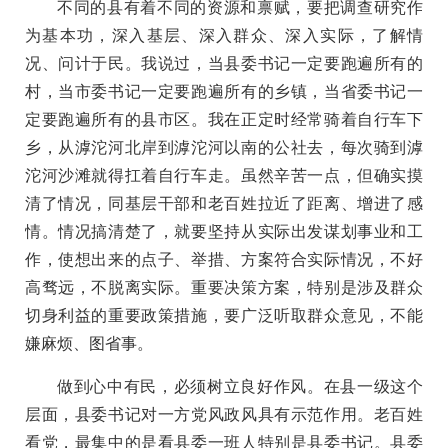
不同的县有着不同的资源和禀赋，要把调查研究作
为基本功，深入基层、深入群众、深入实际，了解情
况、问计于民。我说过，当县委书记一定要跑遍所有的
村，当市委书记一定要跑遍所有的乡镇，当省委书记一
定要跑遍所有的县市区。我在正定时经常骑着自行车下
乡，从滹沱河北岸到滹沱河以南的公社去，每次骑到滹
沱河沙滩就得扛着自行车走。虽然辛苦一点，但确实摸
清了情况，同基层干部和老百姓拉近了距离、增进了感
情。情况搞清楚了，就要坚持从实际出发谋划事业和工
作，使想出来的点子、举措、方案符合实际情况，不好
高骛远，不脱离实际。重要决策方案，特别是涉及群众
切身利益的重要政策措施，要广泛听取群众意见，不能
嫌麻烦、图省事。
做到心中有民，必须树立良好作风。在县一级这个
层面，县委书记对一方党风政风具有示范作用。老百姓
看党，最集中的是看县委一班人特别是县委书记。县委