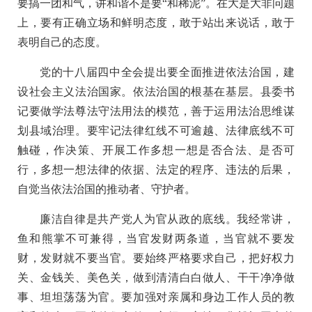
要搞一团和气，讲和谐不是要“和稀泥”。在大是大非问题
上，要有正确立场和鲜明态度，敢于站出来说话，敢于
表明自己的态度。
党的十八届四中全会提出要全面推进依法治国，建
设社会主义法治国家。依法治国的根基在基层。县委书
记要做学法尊法守法用法的模范，善于运用法治思维谋
划县域治理。要牢记法律红线不可逾越、法律底线不可
触碰，作决策、开展工作多想一想是否合法、是否可
行，多想一想法律的依据、法定的程序、违法的后果，
自觉当依法治国的推动者、守护者。
廉洁自律是共产党人为官从政的底线。我经常讲，
鱼和熊掌不可兼得，当官发财两条道，当官就不要发
财，发财就不要当官。要始终严格要求自己，把好权力
关、金钱关、美色关，做到清清白白做人、干干净净做
事、坦坦荡荡为官。要加强对亲属和身边工作人员的教