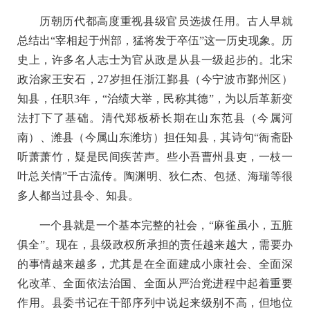
历朝历代都高度重视县级官员选拔任用。古人早就
总结出“宰相起于州部，猛将发于卒伍”这一历史现象。历
史上，许多名人志士为官从政是从县一级起步的。北宋
政治家王安石，27岁担任浙江鄞县（今宁波市鄞州区）
知县，任职3年，“治绩大举，民称其德”，为以后革新变
法打下了基础。清代郑板桥长期在山东范县（今属河
南）、潍县（今属山东潍坊）担任知县，其诗句“衙斋卧
听萧萧竹，疑是民间疾苦声。些小吾曹州县吏，一枝一
叶总关情”千古流传。陶渊明、狄仁杰、包拯、海瑞等很
多人都当过县令、知县。
一个县就是一个基本完整的社会，“麻雀虽小，五脏
俱全”。现在，县级政权所承担的责任越来越大，需要办
的事情越来越多，尤其是在全面建成小康社会、全面深
化改革、全面依法治国、全面从严治党进程中起着重要
作用。县委书记在干部序列中说起来级别不高，但地位