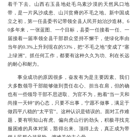
着干下去。山西右玉县地处毛乌素沙漠的天然风口地
带，是一片风沙成患、山川贫瘠的不毛之地。新中国成
立之初，第一任县委书记带领全县人民开始治沙造林。6
0多年来，一张蓝图、一个目标，县委一任接着一任、一
届接着一届率领全县干部群众坚持不懈干，使绿化率由
当年的0.3%上升到现在的53%，把“不毛之地”变成了“塞
上绿洲”。抓任何工作，都要有这种久久为功、利在长远
的耐心和耐力。
事业成功的原因很多，奋发有为是主要因素。我们
大多数领导干部能够做到责任在心、担当在肩，但的确
也有一些领导干部不思进取、为官不为，抱着“当一天和
尚撞一天钟”的心态，只要不出事，宁愿不做事，满足于
做四平八稳的“太平官”。这种认识是错误的。面对工作难
题，要有明知山有虎、偏向虎山行的劲头，积极寻找克
服困难的具体对策，豁得出来、顶得上去，真正成为带