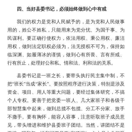
四、当好县委书记，必须始终做到心中有戒
我们的权力是党和人民赋予的，是为党和人民做事
用的，姓公不姓私，只能用来为党分忧、为国干事、为
民谋利。要正确行使权力，依法用权、秉公用权、廉洁
用权，做到法定职权必须为，法无授权不可为，保持如
临深渊、如履薄冰的谨慎，做到心有所畏、言有所戒、
行有所止，处理好公和私、情和法、利和法的关系。
县委书记是一班之长，要带头执行民主集中制，不
把“班长”当成“家长”。要按照程序进行决策，特别是涉及
资金、项目、用人等重大问题，要经过集体研究，不搞
个人专权。要善于把党委一班人、几大家班子和各级干
部智慧集中起来，做到总揽不包揽、分工不分家、放手
不撒手。要有胸怀，能容人容事，注意听取班子成员意
见，带头增进和维护县委班子团结。当然，讲团结不是