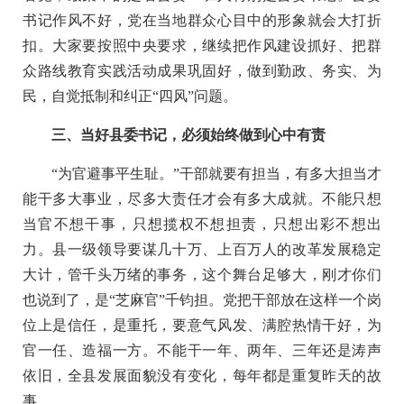
书记作风不好，党在当地群众心目中的形象就会大打折
扣。大家要按照中央要求，继续把作风建设抓好、把群
众路线教育实践活动成果巩固好，做到勤政、务实、为
民，自觉抵制和纠正“四风”问题。
三、当好县委书记，必须始终做到心中有责
“为官避事平生耻。”干部就要有担当，有多大担当才
能干多大事业，尽多大责任才会有多大成就。不能只想
当官不想干事，只想揽权不想担责，只想出彩不想出
力。县一级领导要谋几十万、上百万人的改革发展稳定
大计，管千头万绪的事务，这个舞台足够大，刚才你们
也说到了，是“芝麻官”千钧担。党把干部放在这样一个岗
位上是信任，是重托，要意气风发、满腔热情干好，为
官一任、造福一方。不能干一年、两年、三年还是涛声
依旧，全县发展面貌没有变化，每年都是重复昨天的故
事。