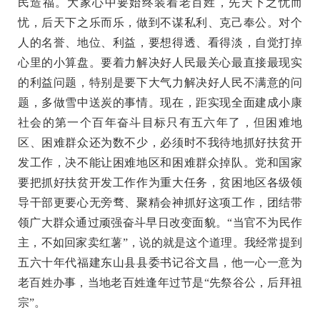
民造福。大家心中要始终装着老百姓，先天下之忧而
忧，后天下之乐而乐，做到不谋私利、克己奉公。对个
人的名誉、地位、利益，要想得透、看得淡，自觉打掉
心里的小算盘。要着力解决好人民最关心最直接最现实
的利益问题，特别是要下大气力解决好人民不满意的问
题，多做雪中送炭的事情。现在，距实现全面建成小康
社会的第一个百年奋斗目标只有五六年了，但困难地
区、困难群众还为数不少，必须时不我待地抓好扶贫开
发工作，决不能让困难地区和困难群众掉队。党和国家
要把抓好扶贫开发工作作为重大任务，贫困地区各级领
导干部更要心无旁骛、聚精会神抓好这项工作，团结带
领广大群众通过顽强奋斗早日改变面貌。“当官不为民作
主，不如回家卖红薯”，说的就是这个道理。我经常提到
五六十年代福建东山县县委书记谷文昌，他一心一意为
老百姓办事，当地老百姓逢年过节是“先祭谷公，后拜祖
宗”。