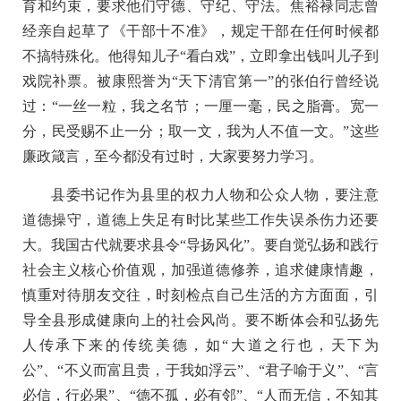
育和约束，要求他们守德、守纪、守法。焦裕禄同志曾
经亲自起草了《干部十不准》，规定干部在任何时候都
不搞特殊化。他得知儿子“看白戏”，立即拿出钱叫儿子到
戏院补票。被康熙誉为“天下清官第一”的张伯行曾经说
过：“一丝一粒，我之名节；一厘一毫，民之脂膏。宽一
分，民受赐不止一分；取一文，我为人不值一文。”这些
廉政箴言，至今都没有过时，大家要努力学习。
县委书记作为县里的权力人物和公众人物，要注意
道德操守，道德上失足有时比某些工作失误杀伤力还要
大。我国古代就要求县令“导扬风化”。要自觉弘扬和践行
社会主义核心价值观，加强道德修养，追求健康情趣，
慎重对待朋友交往，时刻检点自己生活的方方面面，引
导全县形成健康向上的社会风尚。要不断体会和弘扬先
人传承下来的传统美德，如“大道之行也，天下为
公”、“不义而富且贵，于我如浮云”、“君子喻于义”、“言
必信，行必果”、“德不孤，必有邻”、“人而无信，不知其