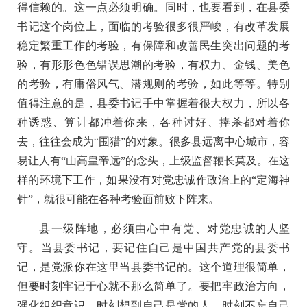
得信赖的。这一点必须明确。同时，也要看到，在县委
书记这个岗位上，面临的考验很多很严峻，有改革发展
稳定繁重工作的考验，有保障和改善民生突出问题的考
验，有形形色色错误思潮的考验，有权力、金钱、美色
的考验，有庸俗风气、潜规则的考验，如此等等。特别
值得注意的是，县委书记手中掌握着很大权力，所以各
种诱惑、算计都冲着你来，各种讨好、捧杀都对着你
去，往往会成为“围猎”的对象。很多县远离中心城市，容
易让人有“山高皇帝远”的念头，上级监督鞭长莫及。在这
样的环境下工作，如果没有对党忠诚作政治上的“定海神
针”，就很可能在各种考验面前败下阵来。
县一级阵地，必须由心中有党、对党忠诚的人坚
守。当县委书记，要记住自己是中国共产党的县委书
记，是党派你在这里当县委书记的。这个道理很简单，
但要时刻牢记于心就不那么简单了。要把牢政治方向，
强化组织意识，时刻想到自己是党的人，时刻不忘自己