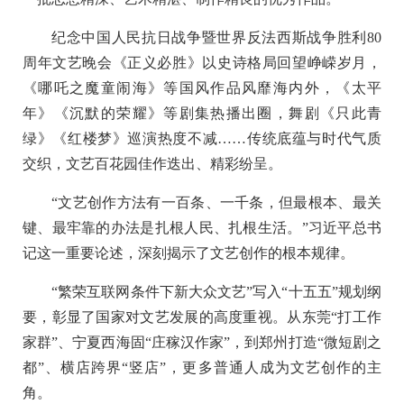
纪念中国人民抗日战争暨世界反法西斯战争胜利80
周年文艺晚会《正义必胜》以史诗格局回望峥嵘岁月，
《哪吒之魔童闹海》等国风作品风靡海内外，《太平
年》《沉默的荣耀》等剧集热播出圈，舞剧《只此青
绿》《红楼梦》巡演热度不减……传统底蕴与时代气质
交织，文艺百花园佳作迭出、精彩纷呈。
“文艺创作方法有一百条、一千条，但最根本、最关
键、最牢靠的办法是扎根人民、扎根生活。”习近平总书
记这一重要论述，深刻揭示了文艺创作的根本规律。
“繁荣互联网条件下新大众文艺”写入“十五五”规划纲
要，彰显了国家对文艺发展的高度重视。从东莞“打工作
家群”、宁夏西海固“庄稼汉作家”，到郑州打造“微短剧之
都”、横店跨界“竖店”，更多普通人成为文艺创作的主
角。