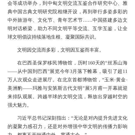
会等成功举办，到中匈文明交流互鉴合作研究中心、雅
典中国古典文明研究院相继开设，再到举行多姿多彩的
中外旅游年、文化节、青年艺术节……中国搭建多边文
明对话桥梁，助力不同文明平等交流、互学互鉴，让全
球文明倡议持续落地生根、凝聚国际共识。
文明因交流而多彩，文明因互鉴而丰富。
在巴西圣保罗移民博物馆，历时160天的“丝系山海
——从中国到巴西”展览今年3月落下帷幕，吸引了超11
万人次观众走进展厅。在北京首都博物馆，“玉米·黄金·
美洲豹——玛雅与安第斯古代文明”展5月甫一开幕就迎
来排队观展。跨越半球的文明交流，释放出穿越时空的
强大魅力。
习近平总书记深刻指出：“无论是对内提升先进文化
的凝聚力感召力，还是对外增强中华文明的传播力影响
力，都离不开融通中外、贯通古今。”