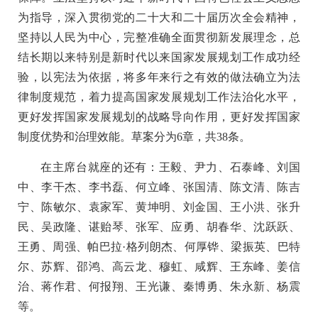
为指导，深入贯彻党的二十大和二十届历次全会精神，
坚持以人民为中心，完整准确全面贯彻新发展理念，总
结长期以来特别是新时代以来国家发展规划工作成功经
验，以宪法为依据，将多年来行之有效的做法确立为法
律制度规范，着力提高国家发展规划工作法治化水平，
更好发挥国家发展规划的战略导向作用，更好发挥国家
制度优势和治理效能。草案分为6章，共38条。
在主席台就座的还有：王毅、尹力、石泰峰、刘国
中、李干杰、李书磊、何立峰、张国清、陈文清、陈吉
宁、陈敏尔、袁家军、黄坤明、刘金国、王小洪、张升
民、吴政隆、谌贻琴、张军、应勇、胡春华、沈跃跃、
王勇、周强、帕巴拉·格列朗杰、何厚铧、梁振英、巴特
尔、苏辉、邵鸿、高云龙、穆虹、咸辉、王东峰、姜信
治、蒋作君、何报翔、王光谦、秦博勇、朱永新、杨震
等。