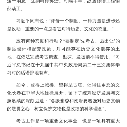
这一消息，立刻叫停拆迁。时隔半年，故居修缮工程悄
然动工。
习近平同志说：“评价一个制度、一种力量是进步还
是反动，重要的一点是看它对待历史、文化的态度。”
应有何种态度和行动？“要制定‘先考古、后出让’的
制度设计和配套政策，对可能存在历史文化遗存的土
地，在依法完成考古调查、勘探、发掘前不得使用。”习
近平总书记在十九届中共中央政治局第二十三次集体学
习时的话语掷地有声。
如今，登得上城楼、望得见古塔、记得住乡愁的文
化长卷在中华大地徐徐展开，留下了统筹经济发展与文
脉赓续的深刻启迪：“各级党委和政府要增强对历史文物
的敬畏之心，树立保护文物也是政绩的科学理念”。
考古工作是一项重要文化事业，也是一项具有重大