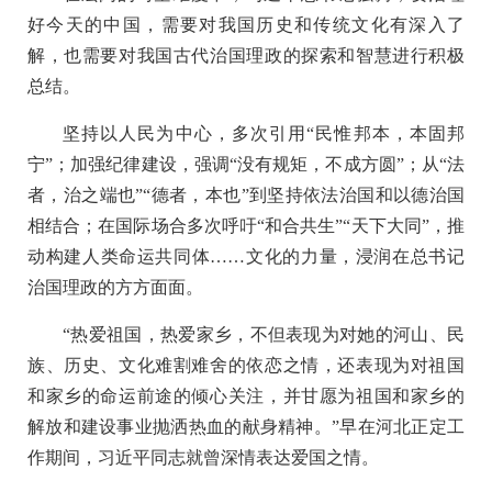
好今天的中国，需要对我国历史和传统文化有深入了
解，也需要对我国古代治国理政的探索和智慧进行积极
总结。
坚持以人民为中心，多次引用“民惟邦本，本固邦
宁”；加强纪律建设，强调“没有规矩，不成方圆”；从“法
者，治之端也”“德者，本也”到坚持依法治国和以德治国
相结合；在国际场合多次呼吁“和合共生”“天下大同”，推
动构建人类命运共同体……文化的力量，浸润在总书记
治国理政的方方面面。
“热爱祖国，热爱家乡，不但表现为对她的河山、民
族、历史、文化难割难舍的依恋之情，还表现为对祖国
和家乡的命运前途的倾心关注，并甘愿为祖国和家乡的
解放和建设事业抛洒热血的献身精神。”早在河北正定工
作期间，习近平同志就曾深情表达爱国之情。