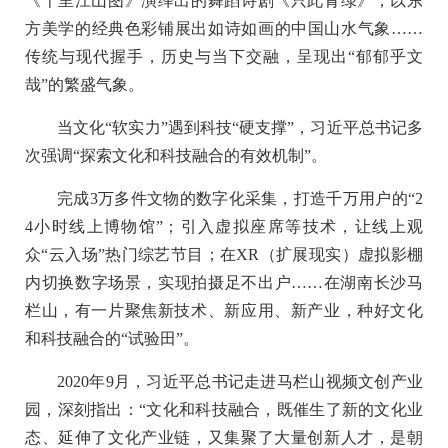
《千里江山图》演绎出的舞蹈诗剧《只此青绿》，以东
方美学的经典色彩铺展出如诗如画的中国山水气象……
传统与现代握手，历史与当下交融，呈现出“郁郁乎文
哉”的繁盛气象。
当文化“软实力”遇到科技“硬支撑”，习近平总书记多
次强调“探索文化和科技融合的有效机制”。
完成3万多件文物的数字化采集，打造千万用户的“2
4小时线上博物馆”；引入虚拟座席等技术，让线上观
众“云入场”热门综艺节目；在XR（扩展现实）虚拟影棚
内切换数字场景，实现拍摄足不出户……在湖南长沙马
栏山，有一片聚焦新技术、新应用、新产业，种好文化
和科技融合的“试验田”。
2020年9月，习近平总书记走进马栏山视频文创产业
园，深刻指出：“文化和科技融合，既催生了新的文化业
态、延伸了文化产业链，又集聚了大量创新人才，是朝