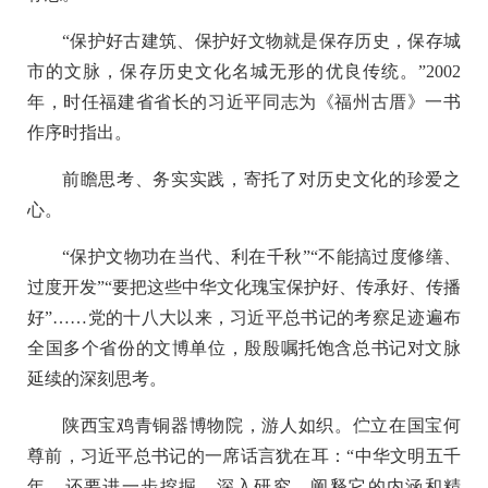
“保护好古建筑、保护好文物就是保存历史，保存城
市的文脉，保存历史文化名城无形的优良传统。”2002
年，时任福建省省长的习近平同志为《福州古厝》一书
作序时指出。
前瞻思考、务实实践，寄托了对历史文化的珍爱之
心。
“保护文物功在当代、利在千秋”“不能搞过度修缮、
过度开发”“要把这些中华文化瑰宝保护好、传承好、传播
好”……党的十八大以来，习近平总书记的考察足迹遍布
全国多个省份的文博单位，殷殷嘱托饱含总书记对文脉
延续的深刻思考。
陕西宝鸡青铜器博物院，游人如织。伫立在国宝何
尊前，习近平总书记的一席话言犹在耳：“中华文明五千
年，还要进一步挖掘，深入研究、阐释它的内涵和精