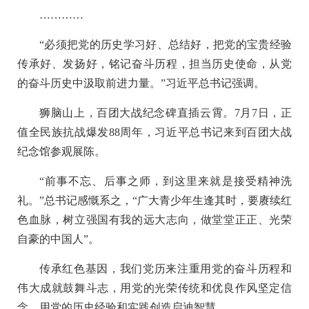
…………
“必须把党的历史学习好、总结好，把党的宝贵经验
传承好、发扬好，铭记奋斗历程，担当历史使命，从党
的奋斗历史中汲取前进力量。”习近平总书记强调。
狮脑山上，百团大战纪念碑直插云霄。7月7日，正
值全民族抗战爆发88周年，习近平总书记来到百团大战
纪念馆参观展陈。
“前事不忘、后事之师，到这里来就是接受精神洗
礼。”总书记感慨系之，“广大青少年生逢其时，要赓续红
色血脉，树立强国有我的远大志向，做堂堂正正、光荣
自豪的中国人”。
传承红色基因，我们党历来注重用党的奋斗历程和
伟大成就鼓舞斗志，用党的光荣传统和优良作风坚定信
念，用党的历史经验和实践创造启迪智慧。