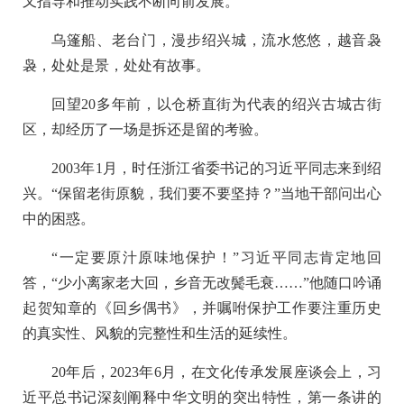
又指导和推动实践不断向前发展。
乌篷船、老台门，漫步绍兴城，流水悠悠，越音袅
袅，处处是景，处处有故事。
回望20多年前，以仓桥直街为代表的绍兴古城古街
区，却经历了一场是拆还是留的考验。
2003年1月，时任浙江省委书记的习近平同志来到绍
兴。“保留老街原貌，我们要不要坚持？”当地干部问出心
中的困惑。
“一定要原汁原味地保护！”习近平同志肯定地回
答，“少小离家老大回，乡音无改鬓毛衰……”他随口吟诵
起贺知章的《回乡偶书》，并嘱咐保护工作要注重历史
的真实性、风貌的完整性和生活的延续性。
20年后，2023年6月，在文化传承发展座谈会上，习
近平总书记深刻阐释中华文明的突出特性，第一条讲的