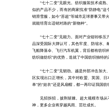
“七十二变”见眼光。纺织服装技术成
似的产品不少，而有的商家找准“防静电”这
销滑雪服，如今“苏超”等城市足球赛事又带火
就能培育出适销对路的“新物种”。
“七十二变”见能力。面对产业链转移
品深受国际大牌认可，其色牢度、防缩水、
飞船降落伞、飞行汽车机翼，背后都有纺织
纺织做纺织”的优势，造就了中国纺织独特的
“七十二变”见韧劲。越是外部冲击加大
区实现出口正增长，其中对欧盟、英国、日
单”的“娃衣”还是风扇帽，都一再印证我国
见招拆招，披荆斩棘。超大规模市场从
神，更多企业将穿越风雨、茁壮成长。