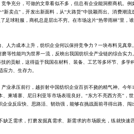
熟、竞争充分，可做的文章看似不多，但总有企业能洞察商机。例
个“新卖点”，开发出新面料，从“大路货”中脱颖而出。消费潮
了足球鞋服，商机总是层出不穷。在市场这片“热带雨林”里，谁
压力、人力成本上升，纺织企业何以保持竞争力？一块布料见真章
耐磨等性能均为世界一流，反映出我国纺织全产业链的综合实力
科技的贡献，这得益于我国在材料、装备、工艺等多环节、多学科
适应力、生存力。
、产业承压前行，越折射中国纺织企业百折不挠的精气神。今年
本、柬埔寨、尼日利亚等市场表现良好。“东方不亮西方亮”，世
纺织企业反应快、思路活、韧劲强，能够在挑战面前寻得出路、闯
不缺乏需求，打磨发掘真需求、新需求的市场眼光，练就快速