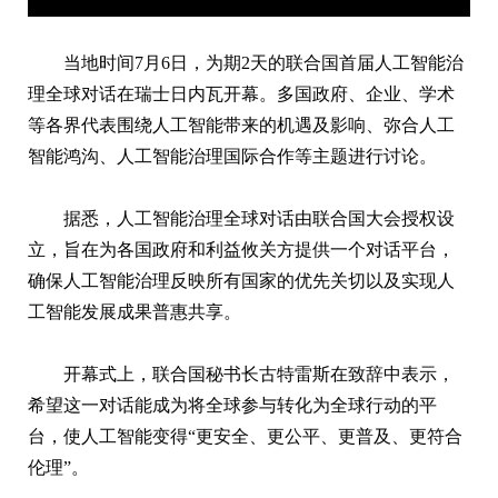
当地时间7月6日，为期2天的联合国首届人工智能治
理全球对话在瑞士日内瓦开幕。多国政府、企业、学术
等各界代表围绕人工智能带来的机遇及影响、弥合人工
智能鸿沟、人工智能治理国际合作等主题进行讨论。
据悉，人工智能治理全球对话由联合国大会授权设
立，旨在为各国政府和利益攸关方提供一个对话平台，
确保人工智能治理反映所有国家的优先关切以及实现人
工智能发展成果普惠共享。
开幕式上，联合国秘书长古特雷斯在致辞中表示，
希望这一对话能成为将全球参与转化为全球行动的平
台，使人工智能变得“更安全、更公平、更普及、更符合
伦理”。