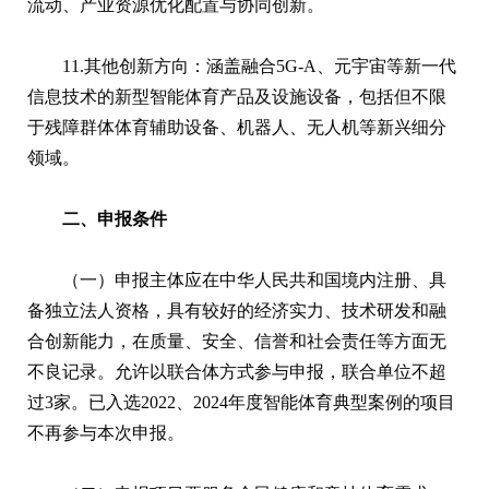
流动、产业资源优化配置与协同创新。
11.其他创新方向：涵盖融合5G-A、元宇宙等新一代
信息技术的新型智能体育产品及设施设备，包括但不限
于残障群体体育辅助设备、机器人、无人机等新兴细分
领域。
二、申报条件
（一）申报主体应在中华人民共和国境内注册、具
备独立法人资格，具有较好的经济实力、技术研发和融
合创新能力，在质量、安全、信誉和社会责任等方面无
不良记录。允许以联合体方式参与申报，联合单位不超
过3家。已入选2022、2024年度智能体育典型案例的项目
不再参与本次申报。