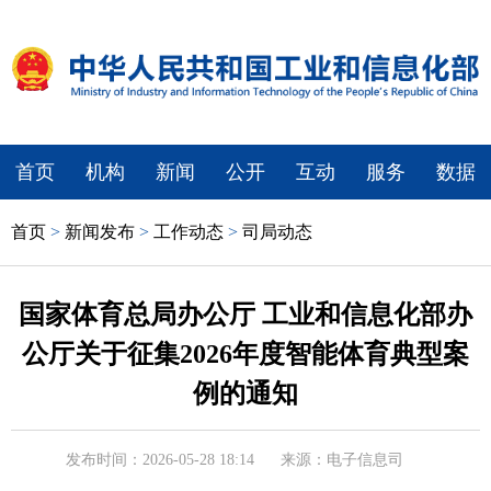
首页
机构
新闻
公开
互动
服务
数据
首页
>
新闻发布
>
工作动态
>
司局动态
国家体育总局办公厅 工业和信息化部办
公厅关于征集2026年度智能体育典型案
例的通知
发布时间：2026-05-28 18:14
来源：电子信息司