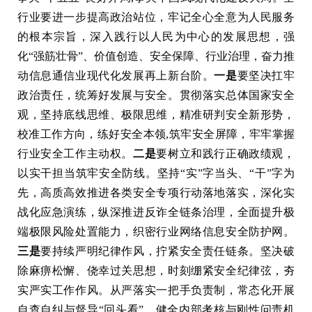
行业要进一步提高政治站位，牢记全心全意为人民服务
的根本宗旨，深入践行以人民为中心的发展思想，强
化“强筋壮骨”、价值创造、安全保障、行业治理，奋力推
动信息通信业现代化发展再上新台阶。
一是
要坚决扛牢
政治责任，统筹好发展与安全。贯彻落实总体国家安全
观，坚持底线思维、极限思维，精准研判安全新形势，
校准工作方向，练好安全本领,筑牢安全屏障，牢牢掌握
行业安全工作主动权。
二是
要树立和践行正确政绩观，
以实干担当筑牢安全防线。坚持“实”字当头、“干”字为
先，高质高效推进各类安全专项行动落地落实，深化实
战化应急演练，纵深推进反诈全链条治理，全面提升极
端极限风险处置能力，织密行业网络信息安全防护网。
三是
要持续严明纪律作风，拧紧安全责任链条。坚决破
除麻痹松懈、侥幸过关思想，时刻绷紧安全纪律弦，夯
实严实工作作风。从严落实一把手负责制，常态化开展
自查自纠与督导“回头看”，健全内部考核与刚性问责机