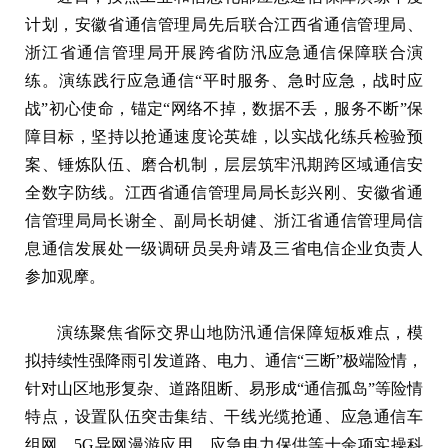
计划，安徽省通信管理局先后联合江西省通信管理局、
浙江省通信管理局开展跨省防汛应急通信保障联合演
练。演练践行应急通信“平时服务、急时应急，战时应
战”初心使命，锚定“网络不掉，数据不丢，服务不断”保
障目标，坚持以抢通速度论英雄，以实战化练兵检验预
案、锤炼队伍、磨合机制，层层筑牢汛期跨区域通信安
全数字防线。江西省通信管理局局长彭兴刚、安徽省通
信管理局局长谢全、副局长胡健、浙江省通信管理局信
息通信发展处一级调研员吴舟靖及三省电信企业负责人
参加观摩。
演练聚焦省际交界山地防汛通信保障短板难点，模
拟持续性强降雨引发道路、电力、通信“三断”极端险情，
针对山区地形复杂、道路阻断、易形成“通信孤岛”等险情
特点，设置队伍突击集结、干线光缆抢通、应急通信车
组网、5G异网漫游应用、应急电力保供等十余项实操科