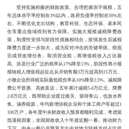
坚持实施积极的财政政策。合理把握赤字规模，五
年总体赤字率控制在3%以内，政府负债率控制在50%左
右。不断优化支出结构，教育科技、生态环保、基本民
生等重点领域得到有力保障。实施大规模减税降费政
策，制度性安排与阶段性措施相结合，疫情发生后减税
降费力度进一步加大，成为应对冲击的关键举措。彻底
完成营改增任务、取消营业税，将增值税收入占比最
高、涉及行业广泛的税率从17%降至13%，阶段性将小规
模纳税人增值税起征点从月销售额3万元提高到15万元、
小微企业所得税实际最低税负率从10%降至2.5%。减税降
费公平普惠、高效直达，五年累计减税5.4万亿元、降费
2.8万亿元，既帮助企业渡过难关、留得青山，也放水养
鱼、涵养税源，年均新增涉税企业和个体工商户等超过1
100万户，各年度中央财政收入预算都顺利完成，考虑留
抵退税因素，全国财政收入十年接近翻一番。推动财力
下沉，中央一般公共预算支出中对地方转移支付占比提