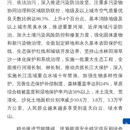
污、依法治污，深入推进污染防治攻坚。注重多污染物
协同治理和区域联防联控，地级及以上城市空气质量优
良天数比例达86.5%、上升4个百分点。基本消除地级及
以上城市黑臭水体，推进重要河湖、近岸海域污染防
治。加大土壤污染风险防控和修复力度，强化固体废物
和新污染物治理。全面划定耕地和永久基本农田保护红
线、生态保护红线和城镇开发边界。坚持山水林田湖草
沙一体化保护和系统治理，实施一批重大生态工程，全
面推行河湖长制、林长制。推动共抓长江大保护，深入
实施长江流域重点水域十年禁渔。加强生物多样性保
护。完善生态保护补偿制度。森林覆盖率达到24%，草原
综合植被盖度和湿地保护率均达50%以上，水土流失、荒
漠化、沙化土地面积分别净减少10.6万、3.8万、3.3万平
方公里。人民群众越来越多享受到蓝天白云、绿水青
山。
无障碍浏览
稳步推进节能降碳。统筹能源安全稳定供应和绿色