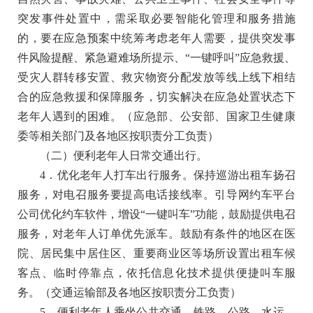
突发事件处置中，需采取必要智能化管理和服务措施
的，要在应急预案中统筹考虑老年人需要，提供突发事
件风险提醒、紧急避难场所提示、“一键呼叫”应急救援、
受灾人群转移安置、救灾物资分配发放等线上线下相结
合的应急救援和保障服务，切实解决在应急处置状态下
老年人遇到的困难。
（应急部、公安部、国家卫生健康
委等相关部门及各地区按职责分工负责）
（二）便利老年人日常交通出行。
4．优化老年人打车出行服务。
保持巡游出租车扬召
服务，对电召服务要提高电话接线率。引导网约车平台
公司优化约车软件，增设“一键叫车”功能，鼓励提供电召
服务，对老年人订单优先派车。鼓励有条件的地区在医
院、居民集中居住区、重要商业区等场所设置出租车候
客点、临时停靠点，依托信息化技术提供便捷叫车服
务。
（交通运输部及各地区按职责分工负责）
5．便利老年人乘坐公共交通。
铁路、公路、水运、