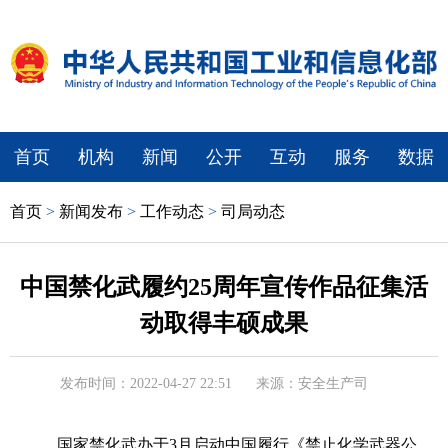
首页
机构
新闻
公开
互动
服务
数据
首页
>
新闻发布
>
工作动态
>
司局动态
中国禁化武履约25周年宣传作品征集活
动取得丰硕成果
发布时间：2022-04-27 22:51
来源：安全生产司
国家禁化武办于3月启动中国履行《禁止化学武器公