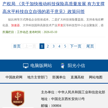
的试验田和
产权局 《关于加快推动科技保险高质量发展 有力支撑
高水平科技自立自强的若干意见》政策问答
贴比例等方式降低企业投保成本。二是扩大科技保险覆盖面。支持各地在孵
化器、
加
速
器
、大学科技园和高新技术产业
开
发
区等科技型中小企业聚集区，搭
建科技保险供需对接平台。结合科技型中小企业风险特征以及科技成果先使用后
所属栏目：工作动态 发布时间：2026-03-10
付费等场景模式...环节，实现科技保险攻坚破局、扩面提质；四是聚焦科技保险
产品服务创新，围绕人工智能、集成电路、量子科技、脑机接口等前沿布局，优
首页
上一页
1
2
3
4
5
下一页
尾页
化保险产品
开
发
、承保理赔服务、专业化经营和发展生态；五是聚焦保险资金投
向科技创新领域，发挥耐心资
电脑版网站
阳光小信
中国政府网
地方主管部门
部属单位
直属高校
网站地图
主办单位：中华人民共和国工业和信息化部
地址：中国北京西长安街13号
邮编：100804