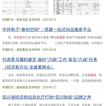
所属栏目：财务信息 发布时间：2021-03-25
中环电子“睿创空间”：搭建一站式创业服务平台
地，在
开
发
区打造“硬件设计服务+孵化
加
速
器
+制造产业链服务+科技金融投
资系统”四维一体式的综合服务平台。 三是生产经营管理模式创新。中环电子
集团积极推进企业与高校、科研院所、外部技术团队进行技术合作，促进技术创
所属栏目：典型案例 发布时间：2016-04-20
新、成果...来科技园将进一步建成1.1万平方米的孵化器、1万平方米的
加
速
器
和
代表委员履职建言 做好“六稳”工作 落实“六保”任务
3.5万平方米的产业化平台，一站式解决企业从初创、成长至壮大所需的空间、资
金、平台和服务。天津中环智地孵化平台预计每年引进10~15家智能硬件类创业项
（经济新方位·全媒看两会）
目团队。
企业，稳岗需求迫切。应面向众创空间、科技企业孵化器、企业
加
速
器
、国
家高新区等采取行之有效的纾困政策，减轻疫情影响。一方面，提高政策精准高
效和可操作性，优化援企稳岗政策帮扶对象标准。另一方面，引导资金、人才等
所属栏目：媒体报道 发布时间：2020-05-27
资源投向受疫情...掌握外资企业生产经营状况，及时解决它们发展中的难点、堵
四川省经济和信息化厅打响“四川制造”品牌之声
点问题，推动复工达产，增强外商长期投资经营的信心。下一步，红河州将着眼
产业集群发展，在加工贸易、
跨
境
旅游、电子设备制造、保税物流等产业招商上
用上升到一个新的高度。四川是全国经济大省、工业大省。近年来，四川省