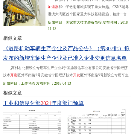
加
速
器
和中子散射领域实现了重大跨越。CSNS是粤
港澳大湾区首个国家重大科技基础设施，包括一台
8000万电子伏特负氢离子直线
加
速
器
、一台16亿电子
所属栏目：国家重大技术装备简报 发布时间：2018-
伏特快循环同步
加
速
器
、一个靶站、三...台中子散射
11-13
谱仪及相应的配套设施，由中国科学院和广东省人民
相似文章
政府历时6年半建设完成。设计建造过程中，CSNS在
《道路机动车辆生产企业及产品公告》（第307批）拟
加
速
器
、靶站、谱仪等方面取得了一系列重大突破。
发布的新增车辆生产企业及已准入企业变更信息名单
如创新性地采用较低能量的直线
加
速
器
+快循环同步
质子
加
速
器
的设计方案
,高村村北新设立专用车生产企业4宁国扬晨达车业有限公司安徽省宁国经济
技术
开
发
区外环南路5号安徽省宁国经济技术
开
发
区外环南路5号新设立专用车生
产企业5安徽财富汽车有限公司安徽省
合
肥
市
瑶海区胜利路五洲商城D区5号楼第
所属栏目：工作动态 发布时间：2018-04-13
二层安徽...经济
开
发
区 333沈阳金杯车辆制造有限公司绵阳分公司生产地址贵州省
相似文章
绵阳市游仙区仙人路二段六号四川省绵阳市安州区银河大道西段1号 455安徽安凯
工业和信息化部
2021
年度部门预算
汽车股份有限公司注册地址安徽省
合
肥
市
葛淝路97号安徽省
合
肥
市
葛