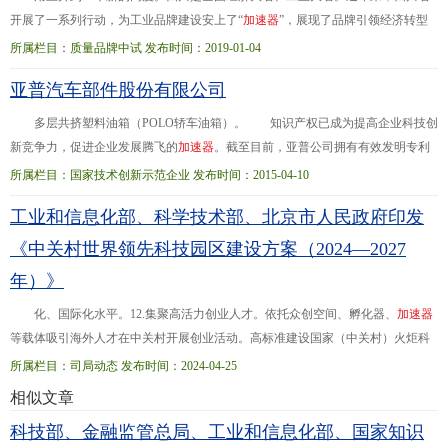
实现新突破，争取实际利用外
开展了一系列行动，为工业品牌建设安上了“
加
速
器
”，展现了品牌引领经济转型
发展的强大动力。今年1-11月，全省规模以上工业增加值同比增长8.3%，增速比
所属栏目：质量品牌中试 发布时间：2019-01-04
全国...先进制造强省、推动经济高质量发展的重要切入点。省经济和信息化厅相
亚普汽车部件股份有限公司
关负责人表示，四川省即将出台《“四川制造”品牌提升三年行动计划（2019-
2021
）》，将大力实施“品牌强基、品牌培育、品牌传播”行动，进一步聚合工业
多层共挤塑料油箱（POLO轿车油箱）。 知识产权已成为提高企业科技创
企业
新竞争力，促进企业发展腾飞的
加
速
器
。截至目前，亚普公司拥有有效发明专利
15件。2013年，参与制定国家标准和行业标准，其中国家标准“京6阶段加油排放
所属栏目：国家技术创新示范企业 发布时间：2015-04-10
与... 一、企业创新工作概况 亚普汽车部件股份有限公司(以下简称“亚普公
工业和信息化部、科学技术部、北京市人民政府印发
司”)专业从事汽车塑料油箱系统
开
发
、制造和销售，是国内最大、全球第三的汽
车油箱系统制造集团化企业、国家高新技术企业、国家技术创新示范企业。亚普
《中关村世界领先科技园区建设方案（2024—2027
公司研
年）》
化、国际化水平。12.集聚高活力创业人才。依托众创空间、孵化器、
加
速
器
等载体吸引海外人才在中关村开展创业活动。高标准建设国家（中关村）火炬科
创学院，打造硬科技创业深度孵化平台。推动国家大学科技园高质量建设，汇聚
所属栏目：司局动态 发布时间：2024-04-25
创新资源...近日，工业和信息化部、科学技术部、北京市人民政府印发了《中关
相似文章
村世界领先科技园区建设方案（2024—2027年）》，主要内容如下。中关村是我
科技部、金融监管总局、工业和信息化部、国家知识
国第一个国家高新技术产业
开
发
区和国家自主创新示范区，是深化科技体制改革