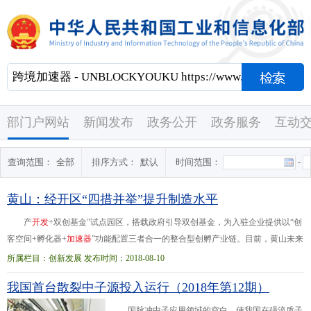
部门户网站
新闻发布
政务公开
政务服务
互动
查询范围：
全部
排序方式：
默认
时间范围：
-
黄山：经开区“四措并举”提升制造水平
产
开
发
+双创基金”试点园区，搭载政府引导双创基金，为入驻企业提供以“创
客空间+孵化器+
加
速
器
”功能配置三者合一的整合型创孵产业链。目前，黄山未来
科技城已入驻招商企业10余家，行业涵盖汽车电子、先进制造等高新技术产业。
所属栏目：创新发展 发布时间：2018-08-10
二是... 今年以来，黄山经济
开
发
区扎实推进5542行动计划，促进了园区高质
我国首台散裂中子源投入运行（2018年第12期）
量发展。1-6月，规上工业增加值同比增长21.6%；工业投资同比增长10%，其中
工业技改投资同比增长363%；实现进出口4245.16万美元，同比增长
国脉冲中子应用领域的空白，使我国在强流质子