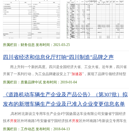
网
所属栏目：财务信息 发布时间：2021-03-25
四川省经济和信息化厅打响“四川制造”品牌之声
用上升到一个新的高度。四川是全国经济大省、工业大省。近年来，四川省
开展了一系列行动，为工业品牌建设安上了“
加
速
器
”，展现了品牌引领经济转型
发展的强大动力。今年1-11月，全省规模以上工业增加值同比增长8.3%，增速比
所属栏目：质量品牌中试 发布时间：2019-01-04
全国...’栏目，是提升‘四川制造’品牌影响力的一大举措。”省经济和信息化厅相关
《道路机动车辆生产企业及产品公告》（第307批）拟
负责人表示，通过“四川制造·中国荣耀”栏目，将大力宣传“四川制造”品牌，凝聚
品牌力量，展示品牌魅力，创建品牌
榜
样，多路径提升“四川制造”影响力和传播
发布的新增车辆生产企业及已准入企业变更信息名单
力
,高村村北新设立专用车生产企业4宁国扬晨达车业有限公司安徽省宁国经济
技术
开
发
区外环南路5号安徽省宁国经济技术
开
发
区外环南路5号新设立专用车生
产企业5安徽财富汽车有限公司安徽省
合
肥
市
瑶海区胜利路五洲商城D区5号楼第
所属栏目：工作动态 发布时间：2018-04-13