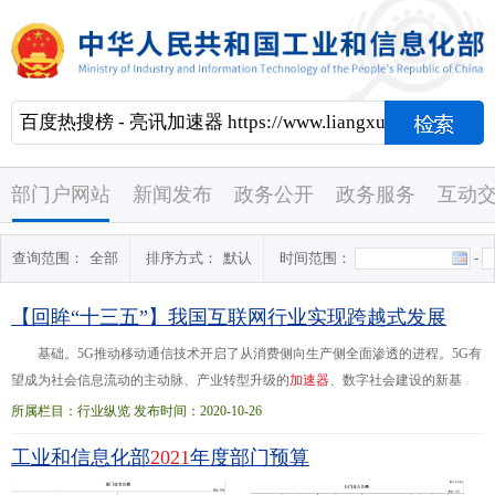
部门户网站
新闻发布
政务公开
政务服务
互动
查询范围：
全部
排序方式：
默认
时间范围：
-
【回眸“十三五”】我国互联网行业实现跨越式发展
基础。5G推动移动通信技术开启了从消费侧向生产侧全面渗透的进程。5G有
望成为社会信息流动的主动脉、产业转型升级的
加
速
器
、数字社会建设的新基
石，其影响力已远远超出信息通信行业范畴。 消费互联网应用全面移动化。截
所属栏目：行业纵览 发布时间：2020-10-26
至...感。 教育方面，我国已基本实现乡村小规模学校和乡镇寄宿制学校宽带网络
工业和信息化部
2021
年度部门预算
全覆盖，在线教育已成为提升贫困地区教育水平，激发内生脱贫动力的有效途
径。
百
度
、腾
讯
、掌门1对1等企业帮助贫困地区中小学建设智慧课堂，利用互联