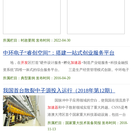
院等多家单位联合承办
所属栏目：时政要闻 发布时间：2022-04-30
中环电子“睿创空间”：搭建一站式创业服务平台
地，在
开
发
区打造“硬件设计服务+孵化
加
速
器
+制造产业链服务+科技金融投
资系统”四维一体式的综合服务平台。 三是生产经营管理模式创新。中环电子
集团积极推进企业与高校、科研院所、外部技术团队进行技术合作，促进技术创
所属栏目：典型案例 发布时间：2016-04-20
新、成果...来科技园将进一步建成1.1万平方米的孵化器、1万平方米的
加
速
器
和
我国首台散裂中子源投入运行（2018年第12期）
3.5万平方米的产业化平台，一站式解决企业从初创、成长至壮大所需的空间、资
金、平台和服务。天津中环智地孵化平台预计每年引进10~15家智能硬件类创业项
国脉冲中子应用领域的空白，使我国在强流质子
目团队。
加
速
器
和中子散射领域实现了重大跨越。CSNS是粤
港澳大湾区首个国家重大科技基础设施，包括一台
8000万电子伏特负氢离子直线
加
速
器
、一台16亿电子
所属栏目：国家重大技术装备简报 发布时间：2018-
伏特快循环同步
加
速
器
、一个靶站、三...台中子散射
11-13