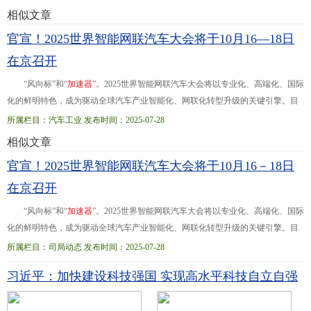
二层安徽...经济
开
发
区 333沈阳金杯车辆制造有限公司绵阳分公司生产地址贵州省
相似文章
绵阳市游仙区仙人路二段六号四川省绵阳市安州区银河大道西段1号 455安徽安凯
官宣！2025世界智能网联汽车大会将于10月16—18日
汽车股份有限公司注册地址安徽省
合
肥
市
葛淝路97号安徽省
合
肥
市
葛
在京召开
“风向标”和“
加
速
器
”。2025世界智能网联汽车大会将以专业化、高端化、国际
化的鲜明特色，成为驱动全球汽车产业智能化、网联化转型升级的关键引擎。目
前大会筹备已全面启动，更多精彩内容与嘉宾阵容将通过大会官网及官方渠道持
所属栏目：汽车工业 发布时间：2025-07-28
续发布...业发展中心、北京市经济和信息化局、北京经济技术
开
发
区管理委员
相似文章
会、中国汽车技术研究中心有限公司、中国汽车工程学会、中国汽车工业协会、
官宣！2025世界智能网联汽车大会将于10月16－18日
中国信息通信研究院、中国电子信息产业发展研究院、交通运输部公路科学研究
院等多家单位联合承办
在京召开
“风向标”和“
加
速
器
”。2025世界智能网联汽车大会将以专业化、高端化、国际
化的鲜明特色，成为驱动全球汽车产业智能化、网联化转型升级的关键引擎。目
前大会筹备已全面启动，更多精彩内容与嘉宾阵容将通过大会官网及官方渠道持
所属栏目：司局动态 发布时间：2025-07-28
续发布...业发展中心、北京市经济和信息化局、北京经济技术
开
发
区管理委员
习近平：加快建设科技强国 实现高水平科技自立自强
会、中国汽车技术研究中心有限公司、中国汽车工程学会、中国汽车工业协会、
中国信息通信研究院、中国电子信息产业发展研究院、交通运输部公路科学研究