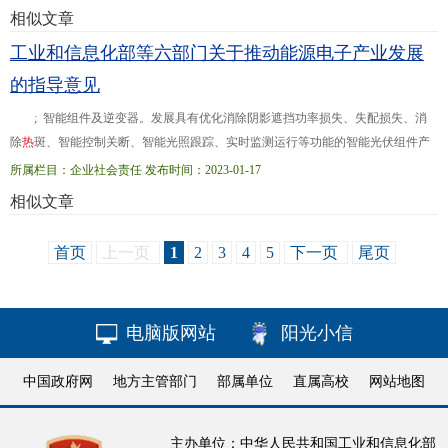
谱仪及相应的配套设施，由中国科学院和广东省人民
相似文章
政府历时6年半建设完成。设计建造过程中，CSNS在
工业和信息化部等六部门关于推动能源电子产业发展
加
速
器
、靶站、谱仪等方面取得了一系列重大突破。
的指导意见
如创新性地采用较低能量的直线
加
速
器
+快循环同步
质子
加
速
器
的设计方案
; 智能组件及逆变器。发展具有优化消除阴影遮挡功率损失、失配损失、消
除
热
斑、智能控制关断、智能光照跟踪、实时监测运行等功能的智能光伏组件产
品，提升光伏组件轻质化、柔性化、智能化水平。
开
发
新型高效率和...
热
等其他
所属栏目：企业社会责任 发布时间：2023-01-17
新型储能技术装备研发及产业化突破。 电池系统集成、检测评价和回收利用。
相似文章
开
发
安全高效的储能集成系统，针对电芯衰减、不一致性提高精细化管理水平，
增强储能系统高
首页
上一页
1
2
3
4
5
下一页
尾页
电脑版网站
阳光小信
中国政府网
地方主管部门
部属单位
直属高校
网站地图
主办单位：中华人民共和国工业和信息化部