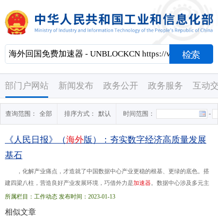
部门户网站
新闻发布
政务公开
政务服务
互动
查询范围：
全部
排序方式：
默认
时间范围：
-
《人民日报》（
海
外
版）：夯实数字经济高质量发展
基石
，化解产业痛点，才造就了中国数据中心产业更稳的根基、更绿的底色。搭
建四梁八柱，营造良好产业发展环境，巧借外力是
加
速
器
。数据中心涉及多元主
体，无论育龙头、促转型，还是筑基础、强集群，都需要科学引导和有力支持。
所属栏目：工作动态 发布时间：2023-01-13
良好的外部环境如...全面启动，多领域融合创新成果加速涌现，共同汇聚成数据
相似文章