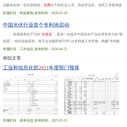
业载体安排一定比例场地，
免
费
向下岗失业人员、高校毕业生、农民工等群体提
供。引导平台企业降低个体经营者相关服务费，支持开展线上创业。（地方各级
所属栏目：时政要闻 发布时间：2020-07-29
人民政府负责...、产业协同、知识产权保护和运营等方面开展跨区域融通合作。
中国光伏行业首个专利池启动
推动建设孵化器、
加
速
器
、产业园区相互接续的创业服务体系。（地方各级人民
政府负责）中央预算内资金优先支持区域一体化创新创业服务平台建设。（国家
、发展新质生产力的“
加
速
器
”，是进一步提升中国光伏产业全球竞争力的“推
发展改革委牵头负责）优化长
进器”。他在现场宣布，将天合光能所有TOPCon专利放入专利池。构建“专利航
母”，护航全球化与应对挑战当前，全球光伏产业面临地缘政治摩擦加剧、
海
外
专
所属栏目：工作动态 发布时间：2026-04-22
利...狙击频发等挑战，针对近期业界关注的专利纠纷及
海
外
诉讼动态，此次专利
相似文章
池的发布具有更为深远的战略意义。据悉，该专利池建立“池内交叉许可、池外一
工业和信息化部
2021
年度部门预算
站式许可”机制，不仅将大幅降低单一企业的专利诉讼风险，更将众多高质量专利
构建成强大
所属栏目：财务信息 发布时间：2021-03-25