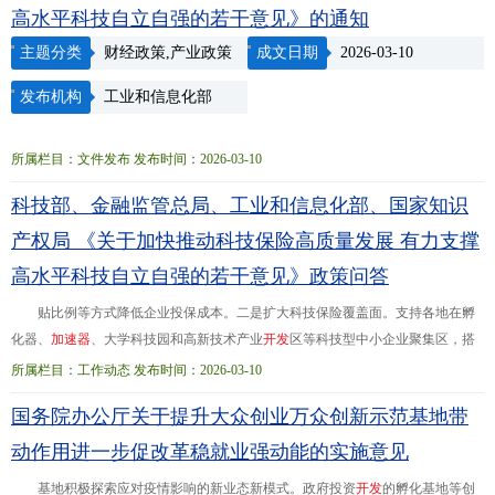
高水平科技自立自强的若干意见》的通知
主题分类
财经政策,产业政策
成文日期
2026-03-10
发布机构
工业和信息化部
所属栏目：文件发布 发布时间：2026-03-10
科技部、金融监管总局、工业和信息化部、国家知识
产权局 《关于加快推动科技保险高质量发展 有力支撑
高水平科技自立自强的若干意见》政策问答
贴比例等方式降低企业投保成本。二是扩大科技保险覆盖面。支持各地在孵
化器、
加
速
器
、大学科技园和高新技术产业
开
发
区等科技型中小企业聚集区，搭
建科技保险供需对接平台。结合科技型中小企业风险特征以及科技成果先使用后
所属栏目：工作动态 发布时间：2026-03-10
付费等场景模式...才保险保障计划。加强对
海
外
回
国
人员创新发展的保险保障。
国务院办公厅关于提升大众创业万众创新示范基地带
四是加快发展知识产权保险。指导重点行业组织建立知识产权保险指导目录。推
动开展专利、商标、地理标志等不同知识产权类型的组合式保险模式。加快知识
动作用进一步促改革稳就业强动能的实施意见
产权
海
外
侵权保险、专利
海
外
布
基地积极探索应对疫情影响的新业态新模式。政府投资
开
发
的孵化基地等创