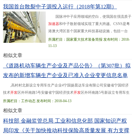
中心产业成长壮大、数字经济蓬勃发展的巨大潜能。接续苦练内功、营造更好生
我国首台散裂中子源投入运行（2018年第12期）
态，就一定能形成打造新型智能算力生态体系的合力，从而有效支撑各领域数字
化转型，为经济社会高质量发展提供源源不断的新动能。（2023年01月13日人民
国脉冲中子应用领域的空白，使我国在强流质子
日报
海
外
版第10版）
加
速
器
和中子散射领域实现了重大跨越。CSNS是粤
港澳大湾区首个国家重大科技基础设施，包括一台
8000万电子伏特负氢离子直线
加
速
器
、一台16亿电子
所属栏目：国家重大技术装备简报 发布时间：2018-
伏特快循环同步
加
速
器
、一个靶站、三...台中子散射
11-13
谱仪及相应的配套设施，由中国科学院和广东省人民
相似文章
政府历时6年半建设完成。设计建造过程中，CSNS在
《道路机动车辆生产企业及产品公告》（第307批）拟
加
速
器
、靶站、谱仪等方面取得了一系列重大突破。
发布的新增车辆生产企业及已准入企业变更信息名单
如创新性地采用较低能量的直线
加
速
器
+快循环同步
质子
加
速
器
的设计方案
,高村村北新设立专用车生产企业4宁国扬晨达车业有限公司安徽省宁国经济
技术
开
发
区外环南路5号安徽省宁国经济技术
开
发
区外环南路5号新设立专用车生
产企业5安徽财富汽车有限公司安徽省
合
肥
市
瑶海区胜利路五洲商城D区5号楼第
所属栏目：工作动态 发布时间：2018-04-13
二层安徽...经济
开
发
区 333沈阳金杯车辆制造有限公司绵阳分公司生产地址贵州省
相似文章
绵阳市游仙区仙人路二段六号四川省绵阳市安州区银河大道西段1号 455安徽安凯
科技部 金融监管总局 工业和信息化部 国家知识产权
汽车股份有限公司注册地址安徽省
合
肥
市
葛淝路97号安徽省
合
肥
市
葛
局印发《关于加快推动科技保险高质量发展 有力支撑