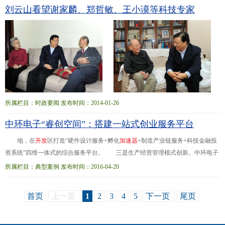
刘云山看望谢家麟、郑哲敏、王小谟等科技专家
所属栏目：时政要闻 发布时间：2014-01-26
中环电子“睿创空间”：搭建一站式创业服务平台
地，在
开
发
区打造“硬件设计服务+孵化
加
速
器
+制造产业链服务+科技金融投
资系统”四维一体式的综合服务平台。 三是生产经营管理模式创新。中环电子
集团积极推进企业与高校、科研院所、外部技术团队进行技术合作，促进技术创
所属栏目：典型案例 发布时间：2016-04-20
新、成果...来科技园将进一步建成1.1万平方米的孵化器、1万平方米的
加
速
器
和
3.5万平方米的产业化平台，一站式解决企业从初创、成长至壮大所需的空间、资
首页
上一页
1
2
3
4
5
下一页
尾页
金、平台和服务。天津中环智地孵化平台预计每年引进10~15家智能硬件类创业项
目团队。