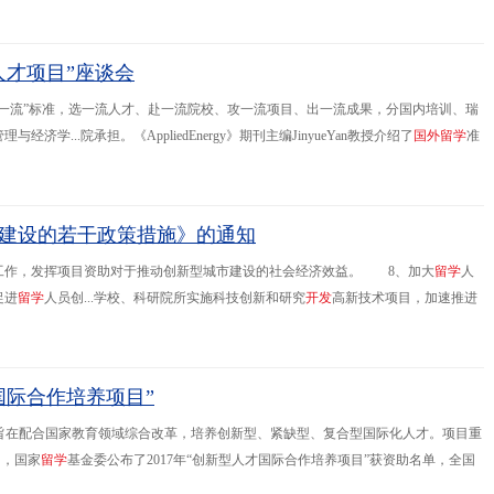
到
国
外
学习的
留
学
人员，提供
国
外
学位（学
人才项目”座谈会
一流”标准，选一流人才、赴一流院校、攻一流项目、出一流成果，分国内培训、瑞
..院承担。《AppliedEnergy》期刊主编JinyueYan教授介绍了
国
外
留
学
准
师资力量以及办学条件三方面介绍了国内培训计划。 与会专家
建设的若干政策措施》的通知
工作，发挥项目资助对于推动创新型城市建设的社会经济效益。 8、加大
留
学
人
促进
留
学
人员创...学校、科研院所实施科技创新和研究
开
发
高新技术项目，加速推进
，支持企业引进
国
外
高新技术，利用先进实用技术改造提升传统产业，发展现代服务
国际合作培养项目”
，旨在配合国家教育领域综合改革，培养创新型、紧缺型、复合型国际化人才。项目重
日，国家
留
学
基金委公布了2017年“创新型人才国际合作培养项目”获资助名单，全国
立大学合作开展的“先进机器视觉与智能处理创新人才培养项目”获得批准