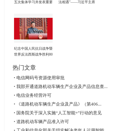
五次集体学习并发表重要
法相遇”——习近平主席
讲话
对法国第三次国事访问纪
实
纪念中国人民抗日战争暨
世界反法西斯战争胜利80
周年大会在京隆重举行
天安门广场举行盛大阅兵
热门文章
仪式 习近平发表重要讲
电信网码号资源使用审批
话并检阅受阅部队
我部开通道路机动车辆生产企业及产品信息查...
电信业务经营许可
《道路机动车辆生产企业及产品》（第406...
国务院关于深入实施“人工智能+”行动的意见
道路机动车辆产品准入许可
工业和信息化部关于切实解决老年人运用智能...