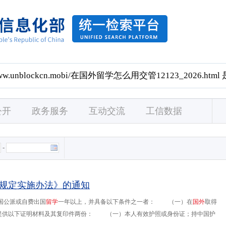
公开
政务服务
互动交流
工信数据
-
规定实施办法》的通知
国公派或自费出国
留
学
一年以上，并具备以下条件之一者： （一）在
国
外
取得
并提供以下证明材料及其复印件两份： （一）本人有效护照或身份证；持中国护