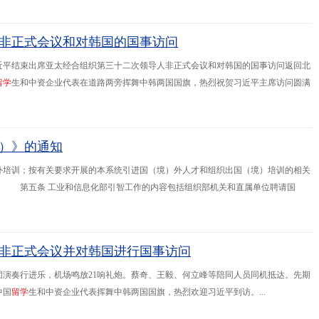
非正式会议和对韩国的国事访问
习近平结束出席亚太经合组织第三十二次领导人非正式会议和对韩国的国事访问返回北
留
学
生和中资企业代表在道路两旁挥舞中韩两国国旗，热烈祝贺习近平主席访问圆满
）》的通知
外培训；按有关要求开展的本系统引进国（境）外人才和组织出国（境）培训的相关
..。 第五条 工业和信息化部引智工作的内容包括组织部机关和直属单位聘请国
员出国（境）培训；按中组部要求组织开展本系统引进海外高层次人才的相关工作
非正式会议并对韩国进行国事访问
演奏行进乐，机场鸣放21响礼炮。蔡奇、王毅、何立峰等陪同人员同机抵达。先期
中国
留
学
生和中资企业代表挥舞中韩两国国旗，热烈欢迎习近平到访。...