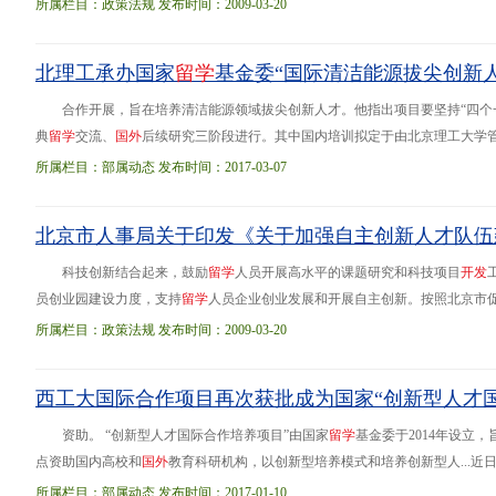
照并取得
国
外
长期（永久）居留权的
留
学
人员，需提供相关证明； （二）
所属栏目：政策法规 发布时间：2009-03-20
北理工承办国家
留
学
基金委“国际清洁能源拔尖创新
合作开展，旨在培养清洁能源领域拔尖创新人才。他指出项目要坚持“四个
典
留
学
交流、
国
外
后续研究三阶段进行。其中国内培训拟定于由北京理工大学管理与经济学.
备情况。王兆华介绍了北理工和管理与经济学院的相关情况，并且从课程设置、
所属栏目：部属动态 发布时间：2017-03-07
北京市人事局关于印发《关于加强自主创新人才队伍
科技创新结合起来，鼓励
留
学
人员开展高水平的课题研究和科技项目
开
发
员创业园建设力度，支持
留
学
人员企业创业发展和开展自主创新。按照北京市
科技成果向生产力的转化。突出中关村科技园区建设重点，发挥引智服务作用
所属栏目：政策法规 发布时间：2009-03-20
业，优化升级第三产业
西工大国际合作项目再次获批成为国家“创新型人才
资助。 “创新型人才国际合作培养项目”由国家
留
学
基金委于2014年设立
点资助国内高校和
国
外
教育科研机构，以创新型培养模式和培养创新型人...近
各高校共57个项目获批。西北工业大学电子信息学院何明一教授与澳大利亚国
所属栏目：部属动态 发布时间：2017-01-10