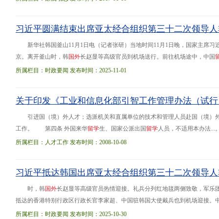
习近平圆满结束出席亚太经合组织第三十二次领导人
新华社韩国釜山11月1日电（记者张研）当地时间11月1日晚，国家主席
京。离开釜山时，韩
国
外
长赵显等高级官员到机场送行。前往机场途中，中国
成功。
所属栏目：时政要闻 发布时间：2025-11-01
关于印发《工业和信息化部引智工作管理办法（试行
引进国（境）外人才；选派机关和直属单位的技术和管理人员赴国（境）
工作。 第四条 外国来华
留
学
生、国家公派出国
留
学
人员，不适用本办法.
（境）外专家和吸引
留
学
回国人员；组织部机关和直属单位技术人员和管理人
所属栏目：人才工作 发布时间：2008-10-08
习近平抵达韩国出席亚太经合组织第三十二次领导人
时，韩
国
外
长赵显等高级官员热情迎接。礼兵分列红地毯两侧致敬，军乐团
抵达的香港特别行政区行政长官李家超、中国驻韩国大使戴兵也到机场迎接。
所属栏目：时政要闻 发布时间：2025-10-30