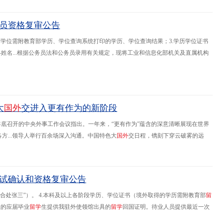
员资格复审公告
历学位需附教育部学历、学位查询系统打印的学历、学位查询结果；3.学历学位证书
姓名...根据公务员法和公务员录用有关规定，现将工业和信息化部机关及直属机构
试成绩从高到低的顺序和5:1的面试比例，确定首批进入面试人员名单（附件1）。
大
国
外
交进入更有作为的新阶段
3年底召开的中央外事工作会议指出。一年来，“更有作为”蕴含的深意清晰展现在世界
...领导人举行百余场深入沟通。中国特色大
国
外
交日程，镌刻下穿云破雾的远
年变局的风云际会，中国携手各方在时代的风浪中谋大势、担大义、行大道，在历史
面试确认和资格复审公告
厅综合处张三”）。 4.本科及以上各阶段学历、学位证书（境外取得的学历需附教育部
留
业的应届毕业
留
学
生提供我驻外使领馆出具的
留
学
回国证明。待业人员提供最近一次