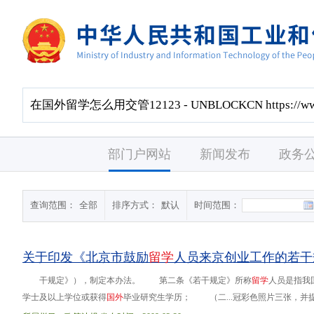
部门户网站
新闻发布
政务
查询范围：
全部
排序方式：
默认
时间范围：
关于印发《北京市鼓励
留
学
人员来京创业工作的若干
干规定》），制定本办法。 第二条《若干规定》所称
留
学
人员是指我
学士及以上学位或获得
国
外
毕业研究生学历； （二...冠彩色照片三张，