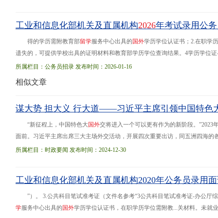
工业和信息化部机关及直属机构
2026
年考试录用公务
得的学历需附教育部
留
学
服务中心出具的
国
外
学历学位认证书；2.在职学
遗失的，可提供学校出具的证明材料和教育部学历学位查询结果。4学历学位证-
2026
年度考试录用公务员有关事项通知如下：一、面试人员名单根据公共科目笔
所属栏目：公务员招录 发布时间：2026-01-16
二
相似文章
谋大势 担大义 行大道——习近平主席引领中国特色
“新征程上，中国特色大
国
外
交将进入一个可以更有作为的新阶段。”202
面前。习近平主席出席三大主场外交活动，开展四次重要出访，同五洲四海的各方
见、合作共赢的格局、计利天下的情怀。站在人类发展新的十字路口，面对百
所属栏目：时政要闻 发布时间：2024-12-30
的曲折发展中
工业和信息化部机关及直属机构2020年公务员录用
”）。 3.公共科目笔试准考证（文件名参考“3公共科目笔试准考证-办公
学
服务中心出具的
国
外
学历学位认证书，在职学历学位需附教...关材料。未就