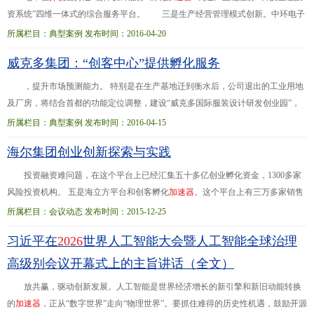
资系统”四维一体式的综合服务平台。 三是生产经营管理模式创新。中环电子
集团积极推进企业与高校、科研院所、外部技术团队进行技术合作，促进技术创
所属栏目：典型案例 发布时间：2016-04-20
新、成果...来科技园将进一步建成1.1万平方米的孵化器、1万平方米的
加
速
器
和
威克多集团：“创客中心”提供孵化服务
3.5万平方米的产业化平台，一站式解决企业从初创、成长至壮大所需的空间、资
金、平台和服务。天津中环智地孵化平台预计每年引进10~15家智能硬件类创业项
，提升市场预测能力。 特别是在生产基地迁到衡水后，公司退出的工业用地
目团队。
及厂房，将结合首都的功能定位调整，建设“威克多国际服装设计研发创业园”，
为创新项目提供良好的基础条件。创业园搭建“创业苗圃+孵化器+
加
速
器
”的产...
所属栏目：典型案例 发布时间：2016-04-15
业的生产管理水平。 项目实施并成功上线后，可以形成公司独特的核心竞争力，
海尔集团创业创新探索与实践
提高公司的品牌形象。 接下来，公司计划3～5年打造多品牌经营，收购
国
内
外女
装、童装、户外品牌；利用北京
国
内
国际地位打造
国
内
和国际
投资融资难问题，在这个平台上已经汇集五十多亿创业孵化资金，1300多家
风险投资机构。 五是海立方平台和创客孵化
加
速
器
。这个平台上有三万多家销售
渠道资源，六万多家加工制造资源和98家孵化器资源，有力地保证了创业项...目
所属栏目：会议动态 发布时间：2015-12-25
的快速推进。 海尔内部创业平台建立以来，在推进小微创业，搭建创业生态系统
习近平在
2026
世界人工智能大会暨人工智能全球治理
方面取得了一定成效。在海尔的创业平台上，已经孵化出了像雷神
游
戏
本、小帅
影院、有住网、免清洗等183个创客小微，470多个创业项目。一年的
高级别会议开幕式上的主旨讲话（全文）
放共赢，驱动创新发展。人工智能是世界经济增长的新引擎和新旧动能转换
的
加
速
器
，正从“数字世界”走向“物理世界”。要抓住难得的历史性机遇，鼓励开源