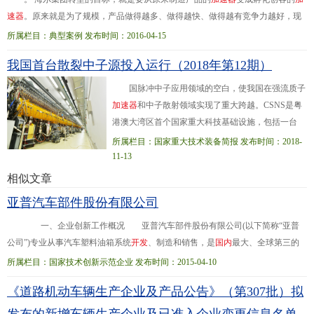
速
器
。原来就是为了规模，产品做得越多、做得越快、做得越有竞争力越好，现
在要变成孵化创客。简单地说，企业要从原来的产品制造者变成“创客制造者”，
所属栏目：典型案例 发布时间：2016-04-15
要孵化制造更多更好的创客公司。...神
游
戏
本、小帅影院、有住网、免清洗等具
我国首台散裂中子源投入运行（2018年第12期）
有很强活力的创客小微，并且，183个小微中年营收过亿元的超过一百个，其中有
十几个小微引入了风投。 越来越多的社会人员选择海尔平台进行创业，同时海尔
国脉冲中子应用领域的空白，使我国在强流质子
以大企业创业带动全社会就业
加
速
器
和中子散射领域实现了重大跨越。CSNS是粤
港澳大湾区首个国家重大科技基础设施，包括一台
8000万电子伏特负氢离子直线
加
速
器
、一台16亿电子
所属栏目：国家重大技术装备简报 发布时间：2018-
伏特快循环同步
加
速
器
、一个靶站、三...台中子散射
11-13
谱仪及相应的配套设施，由中国科学院和广东省人民
相似文章
政府历时6年半建设完成。设计建造过程中，CSNS在
亚普汽车部件股份有限公司
加
速
器
、靶站、谱仪等方面取得了一系列重大突破。
如创新性地采用较低能量的直线
加
速
器
+快循环同步
一、企业创新工作概况 亚普汽车部件股份有限公司(以下简称“亚普
质子
加
速
器
的设计方案
公司”)专业从事汽车塑料油箱系统
开
发
、制造和销售，是
国
内
最大、全球第三的
汽车油箱系统制造集团化企业、国家高新技术企业、国家技术创新示范企业。亚
所属栏目：国家技术创新示范企业 发布时间：2015-04-10
普公司研...发中心2013年被认定为国家级企业技术中心，拥有亚洲最先进的
开
《道路机动车辆生产企业及产品公告》（第307批）拟
发
、验证手段和
国
内
唯一的汽车油箱的成套检测设备。实验室已得到国家级认可
和大众、通用等主机厂的认可。研发中心承担着亚普公司基础性研究和应用性研