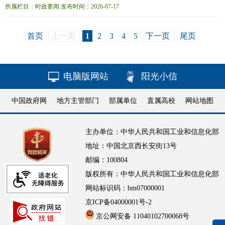
开放、合作共享，全面促进人工智能科技创新、产业发展、场景应用，协同推进
所属栏目：时政要闻 发布时间：2026-07-17
传统产业...新华社上海7月17日电 携手构建公正合理的全球人工智能治理体系
——在
2026
世界人工智能大会暨人工智能全球治理高级别会议开幕式上的主旨讲
首页
上一页
1
2
3
4
5
下一页
尾页
话（
2026
年7月17日，上海）中华人民共和国主席 习近平尊敬的各位同事、各位
来宾
电脑版网站
阳光小信
中国政府网
地方主管部门
部属单位
直属高校
网站地图
主办单位：中华人民共和国工业和信息化部
地址：中国北京西长安街13号
邮编：100804
版权所有：中华人民共和国工业和信息化部
网站标识码：bm07000001
京ICP备04000001号-2
京公网安备 11040102700068号