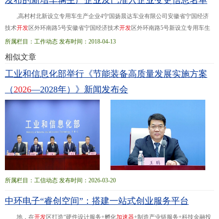
发布的新增车辆生产企业及已准入企业变更信息名单
究任务，包括产品材
,高村村北新设立专用车生产企业4宁国扬晨达车业有限公司安徽省宁国经济
技术
开
发
区外环南路5号安徽省宁国经济技术
开
发
区外环南路5号新设立专用车生
产企业5安徽财富汽车有限公司安徽省
合
肥
市
瑶海区胜利路五洲商城D区5号楼第
所属栏目：工作动态 发布时间：2018-04-13
二层安徽...经济
开
发
区 333沈阳金杯车辆制造有限公司绵阳分公司生产地址贵州省
相似文章
绵阳市游仙区仙人路二段六号四川省绵阳市安州区银河大道西段1号 455安徽安凯
工业和信息化部举行《节能装备高质量发展实施方案
汽车股份有限公司注册地址安徽省
合
肥
市
葛淝路97号安徽省
合
肥
市
葛
（
2026
—2028年）》新闻发布会
所属栏目：工信动态 发布时间：2026-03-20
中环电子“睿创空间”：搭建一站式创业服务平台
地，在
开
发
区打造“硬件设计服务+孵化
加
速
器
+制造产业链服务+科技金融投