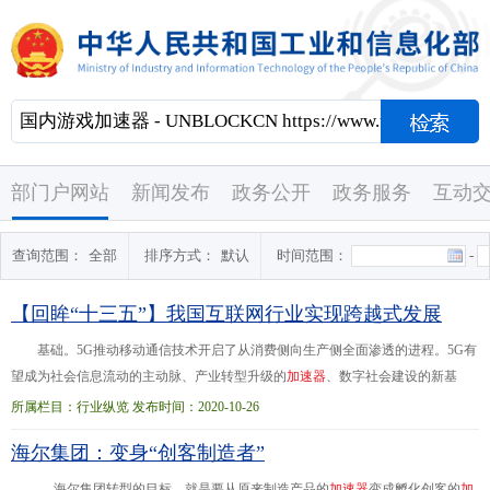
部门户网站
新闻发布
政务公开
政务服务
互动
查询范围：
全部
排序方式：
默认
时间范围：
-
【回眸“十三五”】我国互联网行业实现跨越式发展
基础。5G推动移动通信技术开启了从消费侧向生产侧全面渗透的进程。5G有
望成为社会信息流动的主动脉、产业转型升级的
加
速
器
、数字社会建设的新基
石，其影响力已远远超出信息通信行业范畴。 消费互联网应用全面移动化。截
所属栏目：行业纵览 发布时间：2020-10-26
至...三十强。独角兽企业数量达218家，全球占比超四成，其中估值超过100亿美
海尔集团：变身“创客制造者”
元的超级独角兽企业共7家。今年上半年，我国上市互联网企业营收规模合计1.3
万亿元，同比增长14%，其中电商、
游
戏
、在线教育等业务保持高速增长
。 海尔集团转型的目标，就是要从原来制造产品的
加
速
器
变成孵化创客的
加