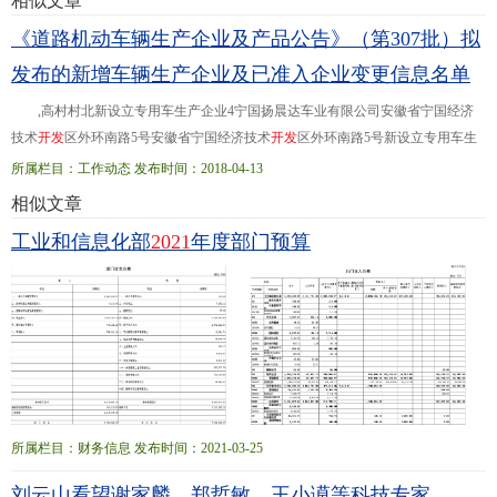
相似文章
政府历时6年半建设完成。设计建造过程中，CSNS在
《道路机动车辆生产企业及产品公告》（第307批）拟
加
速
器
、靶站、谱仪等方面取得了一系列重大突破。
发布的新增车辆生产企业及已准入企业变更信息名单
如创新性地采用较低能量的直线
加
速
器
+快循环同步
质子
加
速
器
的设计方案
,高村村北新设立专用车生产企业4宁国扬晨达车业有限公司安徽省宁国经济
技术
开
发
区外环南路5号安徽省宁国经济技术
开
发
区外环南路5号新设立专用车生
产企业5安徽财富汽车有限公司安徽省
合
肥
市
瑶海区胜利路五洲商城D区5号楼第
所属栏目：工作动态 发布时间：2018-04-13
二层安徽...经济
开
发
区 333沈阳金杯车辆制造有限公司绵阳分公司生产地址贵州省
相似文章
绵阳市游仙区仙人路二段六号四川省绵阳市安州区银河大道西段1号 455安徽安凯
工业和信息化部
2021
年度部门预算
汽车股份有限公司注册地址安徽省
合
肥
市
葛淝路97号安徽省
合
肥
市
葛
所属栏目：财务信息 发布时间：2021-03-25
刘云山看望谢家麟、郑哲敏、王小谟等科技专家