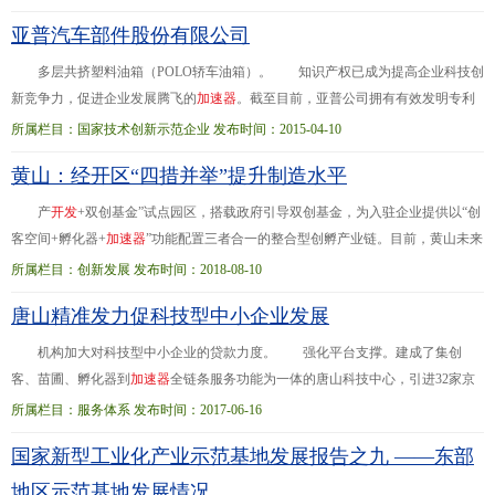
全国...先进制造强省、推动经济高质量发展的重要切入点。省经济和信息化厅相
亚普汽车部件股份有限公司
关负责人表示，四川省即将出台《“四川制造”品牌提升三年行动计划（2019-
2021
）》，将大力实施“品牌强基、品牌培育、品牌传播”行动，进一步聚合工业
多层共挤塑料油箱（POLO轿车油箱）。 知识产权已成为提高企业科技创
企业
新竞争力，促进企业发展腾飞的
加
速
器
。截至目前，亚普公司拥有有效发明专利
15件。2013年，参与制定国家标准和行业标准，其中国家标准“京6阶段加油排放
所属栏目：国家技术创新示范企业 发布时间：2015-04-10
与... 一、企业创新工作概况 亚普汽车部件股份有限公司(以下简称“亚普公
黄山：经开区“四措并举”提升制造水平
司”)专业从事汽车塑料油箱系统
开
发
、制造和销售，是国内最大、全球第三的汽
车油箱系统制造集团化企业、国家高新技术企业、国家技术创新示范企业。亚普
产
开
发
+双创基金”试点园区，搭载政府引导双创基金，为入驻企业提供以“创
公司研
客空间+孵化器+
加
速
器
”功能配置三者合一的整合型创孵产业链。目前，黄山未来
科技城已入驻招商企业10余家，行业涵盖汽车电子、先进制造等高新技术产业。
所属栏目：创新发展 发布时间：2018-08-10
二是... 今年以来，黄山经济
开
发
区扎实推进5542行动计划，促进了园区高质
唐山精准发力促科技型中小企业发展
量发展。1-6月，规上工业增加值同比增长21.6%；工业投资同比增长10%，其中
工业技改投资同比增长363%；实现进出口4245.16万美元，同比增长
机构加大对科技型中小企业的贷款力度。 强化平台支撑。建成了集创
客、苗圃、孵化器到
加
速
器
全链条服务功能为一体的唐山科技中心，引进32家京
津等地高端科技服务机构和35家中小微企业。同时，该市44家市级及市级以上科
所属栏目：服务体系 发布时间：2017-06-16
技企业孵化...企业攻克关键技术58项、
开
发
新产品32项，挖掘专利技术136
国家新型工业化产业示范基地发展报告之九 ——东部
项。 截至去年年底，唐山市科技型中小企业由2013年的707家发展到3972家，
连续三年实现倍增；科技小巨人企业从2013年的不足50家，发展到了294家，占
地区示范基地发展情况