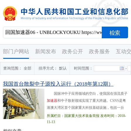
部门户网站
新闻发布
政务公开
政务服务
互动
查询范围：
全部
排序方式：
默认
时间范围：
-
我国首台散裂中子源投入运行（2018年第12期）
国脉冲中子应用领域的空白，使我国在强流质子
加
速
器
和中子散射领域实现了重大跨越。CSNS是粤
港澳大湾区首个国家重大科技基础设施，包括一台
8000万电子伏特负氢离子直线
加
速
器
、一台16亿电子
所属栏目：国家重大技术装备简报 发布时间：2018-
伏特快循环同步
加
速
器
、一个靶站、三...台中子散射
11-13
谱仪及相应的配套设施，由中国科学院和广东省人民