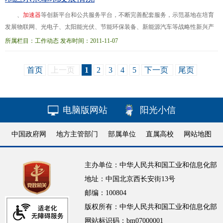
、
加
速
器
等创新平台和公共服务平台，不断完善配套服务，示范基地在培育
发展物联网、光电子、太阳能光伏、节能环保装备、新能源汽车等战略性新兴产
业方面发挥了重要的载体和平台作用。江苏无锡高新技术
开
发
区在传感网领域开
所属栏目：工作动态 发布时间：2011-11-07
拓创新，率先发...重要载体。在示范基地的带动引领下，上海市工业区快速发
展，工业区工业总产值占上海市工业总产值的72.8%。以黑龙江为例，哈尔滨新型
首页
上一页
1
2
3
4
5
下一页
尾页
装备制造产业基地和大庆高新技术产业
开
发
区（石油化工）两个基地共实现工业
增加值436亿元，占到
电脑版网站
阳光小信
中国政府网
地方主管部门
部属单位
直属高校
网站地图
主办单位：中华人民共和国工业和信息化部
地址：中国北京西长安街13号
邮编：100804
版权所有：中华人民共和国工业和信息化部
网站标识码：bm07000001