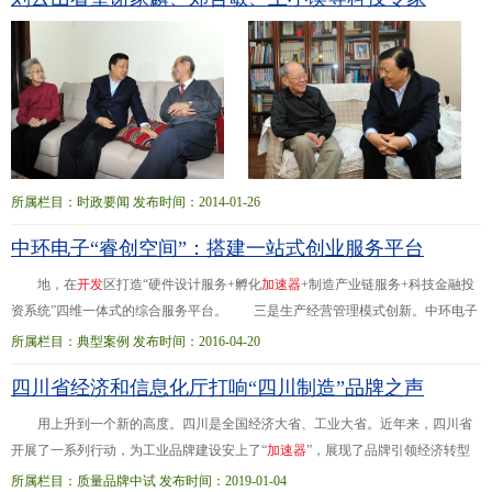
所属栏目：时政要闻 发布时间：2014-01-26
中环电子“睿创空间”：搭建一站式创业服务平台
地，在
开
发
区打造“硬件设计服务+孵化
加
速
器
+制造产业链服务+科技金融投
资系统”四维一体式的综合服务平台。 三是生产经营管理模式创新。中环电子
集团积极推进企业与高校、科研院所、外部技术团队进行技术合作，促进技术创
所属栏目：典型案例 发布时间：2016-04-20
新、成果...来科技园将进一步建成1.1万平方米的孵化器、1万平方米的
加
速
器
和
四川省经济和信息化厅打响“四川制造”品牌之声
3.5万平方米的产业化平台，一站式解决企业从初创、成长至壮大所需的空间、资
金、平台和服务。天津中环智地孵化平台预计每年引进10~15家智能硬件类创业项
用上升到一个新的高度。四川是全国经济大省、工业大省。近年来，四川省
目团队。
开展了一系列行动，为工业品牌建设安上了“
加
速
器
”，展现了品牌引领经济转型
发展的强大动力。今年1-11月，全省规模以上工业增加值同比增长8.3%，增速比
所属栏目：质量品牌中试 发布时间：2019-01-04