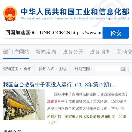
部门户网站
新闻发布
政务公开
政务服务
互动
查询范围：
全部
排序方式：
默认
时间范围：
-
我国首台散裂中子源投入运行（2018年第12期）
国脉冲中子应用领域的空白，使我国在强流质子
加
速
器
和中子散射领域实现了重大跨越。CSNS是粤
港澳大湾区首个国家重大科技基础设施，包括一台
8000万电子伏特负氢离子直线
加
速
器
、一台16亿电子
所属栏目：国家重大技术装备简报 发布时间：2018-
伏特快循环同步
加
速
器
、一个靶站、三...台中子散射
11-13
谱仪及相应的配套设施，由中国科学院和广东省人民