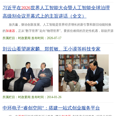
习近平在
2026
世界人工智能大会暨人工智能全球治理
高级别会议开幕式上的主旨讲话（全文）
放共赢，驱动创新发展。人工智能是世界经济增长的新引擎和新旧动能转换
的
加
速
器
，正从“数字世界”走向“物理世界”。要抓住难得的历史性机遇，鼓励开源
开放、合作共享，全面促进人工智能科技创新、产业发展、场景应用，协同推进
所属栏目：时政要闻 发布时间：2026-07-17
传统产业...新华社上海7月17日电 携手构建公正合理的全球人工智能治理体系
刘云山看望谢家麟、郑哲敏、王小谟等科技专家
——在
2026
世界人工智能大会暨人工智能全球治理高级别会议开幕式上的主旨讲
话（
2026
年7月17日，上海）中华人民共和国主席 习近平尊敬的各位同事、各位
来宾
所属栏目：时政要闻 发布时间：2014-01-26
中环电子“睿创空间”：搭建一站式创业服务平台