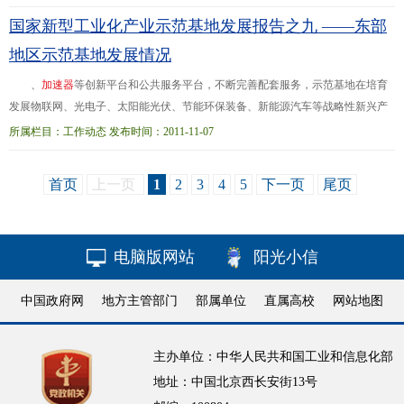
技企业孵化...企业攻克关键技术58项、
开
发
新产品32项，挖掘专利技术136
国家新型工业化产业示范基地发展报告之九 ——东部
项。 截至去年年底，唐山市科技型中小企业由2013年的707家发展到3972家，
连续三年实现倍增；科技小巨人企业从2013年的不足50家，发展到了294家，占
地区示范基地发展情况
、
加
速
器
等创新平台和公共服务平台，不断完善配套服务，示范基地在培育
发展物联网、光电子、太阳能光伏、节能环保装备、新能源汽车等战略性新兴产
业方面发挥了重要的载体和平台作用。江苏无锡高新技术
开
发
区在传感网领域开
所属栏目：工作动态 发布时间：2011-11-07
拓创新，率先发...重要载体。在示范基地的带动引领下，上海市工业区快速发
展，工业区工业总产值占上海市工业总产值的72.8%。以黑龙江为例，哈尔滨新型
首页
上一页
1
2
3
4
5
下一页
尾页
装备制造产业基地和大庆高新技术产业
开
发
区（石油化工）两个基地共实现工业
增加值436亿元，占到
电脑版网站
阳光小信
中国政府网
地方主管部门
部属单位
直属高校
网站地图
主办单位：中华人民共和国工业和信息化部
地址：中国北京西长安街13号