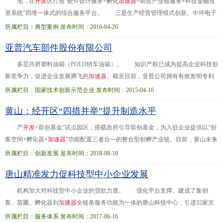
地，在
开
发
区打造“硬件设计服务+孵化
加
速
器
+制造产业链服务+科技金融投
资系统”四维一体式的综合服务平台。 三是生产经营管理模式创新。中环电子
集团积极推进企业与高校、科研院所、外部技术团队进行技术合作，促进技术创
所属栏目：典型案例 发布时间：2016-04-20
新、成果...来科技园将进一步建成1.1万平方米的孵化器、1万平方米的
加
速
器
和
亚普汽车部件股份有限公司
3.5万平方米的产业化平台，一站式解决企业从初创、成长至壮大所需的空间、资
金、平台和服务。天津中环智地孵化平台预计每年引进10~15家智能硬件类创业项
多层共挤塑料油箱（POLO轿车油箱）。 知识产权已成为提高企业科技创
目团队。
新竞争力，促进企业发展腾飞的
加
速
器
。截至目前，亚普公司拥有有效发明专利
15件。2013年，参与制定国家标准和行业标准，其中国家标准“京6阶段加油排放
所属栏目：国家技术创新示范企业 发布时间：2015-04-10
与... 一、企业创新工作概况 亚普汽车部件股份有限公司(以下简称“亚普公
黄山：经开区“四措并举”提升制造水平
司”)专业从事汽车塑料油箱系统
开
发
、制造和销售，是国内最大、全球第三的汽
车油箱系统制造集团化企业、国家高新技术企业、国家技术创新示范企业。亚普
产
开
发
+双创基金”试点园区，搭载政府引导双创基金，为入驻企业提供以“创
公司研
客空间+孵化器+
加
速
器
”功能配置三者合一的整合型创孵产业链。目前，黄山未来
科技城已入驻招商企业10余家，行业涵盖汽车电子、先进制造等高新技术产业。
所属栏目：创新发展 发布时间：2018-08-10
二是... 今年以来，黄山经济
开
发
区扎实推进5542行动计划，促进了园区高质
唐山精准发力促科技型中小企业发展
量发展。1-6月，规上工业增加值同比增长21.6%；工业投资同比增长10%，其中
工业技改投资同比增长363%；实现进出口4245.16万美元，同比增长
机构加大对科技型中小企业的贷款力度。 强化平台支撑。建成了集创
客、苗圃、孵化器到
加
速
器
全链条服务功能为一体的唐山科技中心，引进32家京
津等地高端科技服务机构和35家中小微企业。同时，该市44家市级及市级以上科
所属栏目：服务体系 发布时间：2017-06-16