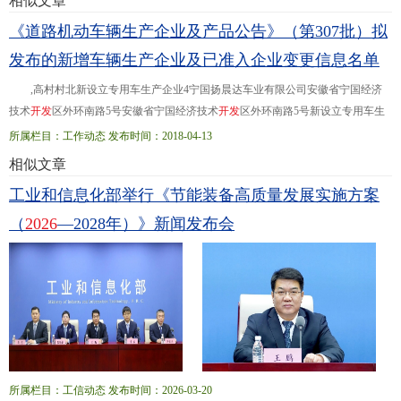
相似文章
政府历时6年半建设完成。设计建造过程中，CSNS在
《道路机动车辆生产企业及产品公告》（第307批）拟
加
速
器
、靶站、谱仪等方面取得了一系列重大突破。
发布的新增车辆生产企业及已准入企业变更信息名单
如创新性地采用较低能量的直线
加
速
器
+快循环同步
质子
加
速
器
的设计方案
,高村村北新设立专用车生产企业4宁国扬晨达车业有限公司安徽省宁国经济
技术
开
发
区外环南路5号安徽省宁国经济技术
开
发
区外环南路5号新设立专用车生
产企业5安徽财富汽车有限公司安徽省
合
肥
市
瑶海区胜利路五洲商城D区5号楼第
所属栏目：工作动态 发布时间：2018-04-13
二层安徽...经济
开
发
区 333沈阳金杯车辆制造有限公司绵阳分公司生产地址贵州省
相似文章
绵阳市游仙区仙人路二段六号四川省绵阳市安州区银河大道西段1号 455安徽安凯
工业和信息化部举行《节能装备高质量发展实施方案
汽车股份有限公司注册地址安徽省
合
肥
市
葛淝路97号安徽省
合
肥
市
葛
（
2026
—2028年）》新闻发布会
所属栏目：工信动态 发布时间：2026-03-20