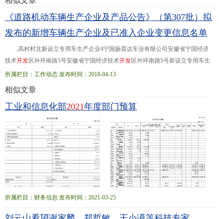
相似文章
政府历时6年半建设完成。设计建造过程中，CSNS在
《道路机动车辆生产企业及产品公告》（第307批）拟
加
速
器
、靶站、谱仪等方面取得了一系列重大突破。
发布的新增车辆生产企业及已准入企业变更信息名单
如创新性地采用较低能量的直线
加
速
器
+快循环同步
质子
加
速
器
的设计方案
,高村村北新设立专用车生产企业4宁国扬晨达车业有限公司安徽省宁国经济
技术
开
发
区外环南路5号安徽省宁国经济技术
开
发
区外环南路5号新设立专用车生
产企业5安徽财富汽车有限公司安徽省
合
肥
市
瑶海区胜利路五洲商城D区5号楼第
所属栏目：工作动态 发布时间：2018-04-13
二层安徽...经济
开
发
区 333沈阳金杯车辆制造有限公司绵阳分公司生产地址贵州省
相似文章
绵阳市游仙区仙人路二段六号四川省绵阳市安州区银河大道西段1号 455安徽安凯
工业和信息化部
2021
年度部门预算
汽车股份有限公司注册地址安徽省
合
肥
市
葛淝路97号安徽省
合
肥
市
葛
所属栏目：财务信息 发布时间：2021-03-25
刘云山看望谢家麟、郑哲敏、王小谟等科技专家