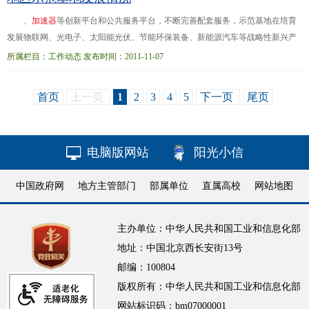
、
加
速
器
等创新平台和公共服务平台，不断完善配套服务，示范基地在培育
发展物联网、光电子、太阳能光伏、节能环保装备、新能源汽车等战略性新兴产
业方面发挥了重要的载体和平台作用。江苏无锡高新技术
开
发
区在传感网领域开
所属栏目：工作动态 发布时间：2011-11-07
拓创新，率先发...重要载体。在示范基地的带动引领下，上海市工业区快速发
展，工业区工业总产值占上海市工业总产值的72.8%。以黑龙江为例，哈尔滨新型
首页
上一页
1
2
3
4
5
下一页
尾页
装备制造产业基地和大庆高新技术产业
开
发
区（石油化工）两个基地共实现工业
增加值436亿元，占到
电脑版网站
阳光小信
中国政府网
地方主管部门
部属单位
直属高校
网站地图
主办单位：中华人民共和国工业和信息化部
地址：中国北京西长安街13号
邮编：100804
版权所有：中华人民共和国工业和信息化部
网站标识码：bm07000001