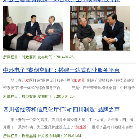
所属栏目：时政要闻 发布时间：2014-01-26
中环电子“睿创空间”：搭建一站式创业服务平台
地，在
开
发
区打造“硬件设计服务+孵化
加
速
器
+制造产业链服务+科技金融投
资系统”四维一体式的综合服务平台。 三是生产经营管理模式创新。中环电子
集团积极推进企业与高校、科研院所、外部技术团队进行技术合作，促进技术创
所属栏目：典型案例 发布时间：2016-04-20
新、成果...来科技园将进一步建成1.1万平方米的孵化器、1万平方米的
加
速
器
和
四川省经济和信息化厅打响“四川制造”品牌之声
3.5万平方米的产业化平台，一站式解决企业从初创、成长至壮大所需的空间、资
金、平台和服务。天津中环智地孵化平台预计每年引进10~15家智能硬件类创业项
用上升到一个新的高度。四川是全国经济大省、工业大省。近年来，四川省
目团队。
开展了一系列行动，为工业品牌建设安上了“
加
速
器
”，展现了品牌引领经济转型
发展的强大动力。今年1-11月，全省规模以上工业增加值同比增长8.3%，增速比
所属栏目：质量品牌中试 发布时间：2019-01-04