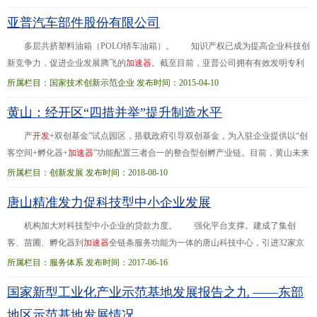
全国...先进制造强省、推动经济高质量发展的重要切入点。省经济和信息化厅相
亚普汽车部件股份有限公司
关负责人表示，四川省即将出台《“四川制造”品牌提升三年行动计划（2019-
2021
）》，将大力实施“品牌强基、品牌培育、品牌传播”行动，进一步聚合工业
多层共挤塑料油箱（POLO轿车油箱）。 知识产权已成为提高企业科技创
企业
新竞争力，促进企业发展腾飞的
加
速
器
。截至目前，亚普公司拥有有效发明专利
15件。2013年，参与制定国家标准和行业标准，其中国家标准“京6阶段加油排放
所属栏目：国家技术创新示范企业 发布时间：2015-04-10
与... 一、企业创新工作概况 亚普汽车部件股份有限公司(以下简称“亚普公
黄山：经开区“四措并举”提升制造水平
司”)专业从事汽车塑料油箱系统
开
发
、制造和销售，是国内最大、全球第三的汽
车油箱系统制造集团化企业、国家高新技术企业、国家技术创新示范企业。亚普
产
开
发
+双创基金”试点园区，搭载政府引导双创基金，为入驻企业提供以“创
公司研
客空间+孵化器+
加
速
器
”功能配置三者合一的整合型创孵产业链。目前，黄山未来
科技城已入驻招商企业10余家，行业涵盖汽车电子、先进制造等高新技术产业。
所属栏目：创新发展 发布时间：2018-08-10
二是... 今年以来，黄山经济
开
发
区扎实推进5542行动计划，促进了园区高质
唐山精准发力促科技型中小企业发展
量发展。1-6月，规上工业增加值同比增长21.6%；工业投资同比增长10%，其中
工业技改投资同比增长363%；实现进出口4245.16万美元，同比增长
机构加大对科技型中小企业的贷款力度。 强化平台支撑。建成了集创
客、苗圃、孵化器到
加
速
器
全链条服务功能为一体的唐山科技中心，引进32家京
津等地高端科技服务机构和35家中小微企业。同时，该市44家市级及市级以上科
所属栏目：服务体系 发布时间：2017-06-16
技企业孵化...企业攻克关键技术58项、
开
发
新产品32项，挖掘专利技术136
国家新型工业化产业示范基地发展报告之九 ——东部
项。 截至去年年底，唐山市科技型中小企业由2013年的707家发展到3972家，
连续三年实现倍增；科技小巨人企业从2013年的不足50家，发展到了294家，占
地区示范基地发展情况