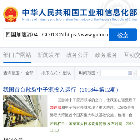
部门户网站
新闻发布
政务公开
政务服务
互动
查询范围：
全部
排序方式：
默认
时间范围：
-
我国首台散裂中子源投入运行（2018年第12期）
国脉冲中子应用领域的空白，使我国在强流质子
加
速
器
和中子散射领域实现了重大跨越。CSNS是粤
港澳大湾区首个国家重大科技基础设施，包括一台
8000万电子伏特负氢离子直线
加
速
器
、一台16亿电子
所属栏目：国家重大技术装备简报 发布时间：2018-
伏特快循环同步
加
速
器
、一个靶站、三...台中子散射
11-13
谱仪及相应的配套设施，由中国科学院和广东省人民