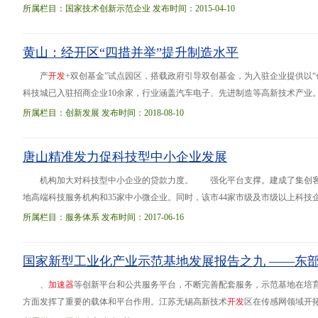
司”)专业从事汽车塑料油箱系统
开
发
、制造和销售，是国内最大、全球第三的
所属栏目：国家技术创新示范企业 发布时间：2015-04-10
司研
黄山：经开区“四措并举”提升制造水平
产
开
发
+双创基金”试点园区，搭载政府引导双创基金，为入驻企业提供以“
科技城已入驻招商企业10余家，行业涵盖汽车电子、先进制造等高新技术产业。
发展。1-6月，规上工业增加值同比增长21.6%；工业投资同比增长10%，其中工
所属栏目：创新发展 发布时间：2018-08-10
唐山精准发力促科技型中小企业发展
机构加大对科技型中小企业的贷款力度。 强化平台支撑。建成了集创
地高端科技服务机构和35家中小微企业。同时，该市44家市级及市级以上科技企业
至去年年底，唐山市科技型中小企业由2013年的707家发展到3972家，连续三年
所属栏目：服务体系 发布时间：2017-06-16
国家新型工业化产业示范基地发展报告之九 ——东
、
加
速
器
等创新平台和公共服务平台，不断完善配套服务，示范基地在培
方面发挥了重要的载体和平台作用。江苏无锡高新技术
开
发
区在传感网领域开拓