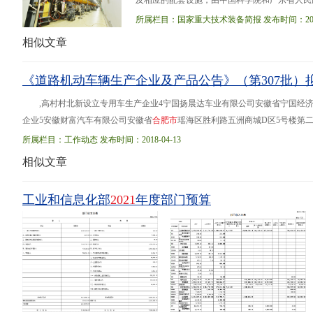
及相应的配套设施，由中国科学院和广东省人民政
得了一系列重大突破。如创新性地采用较低能量
所属栏目：国家重大技术装备简报 发布时间：2018-
相似文章
《道路机动车辆生产企业及产品公告》（第307批
,高村村北新设立专用车生产企业4宁国扬晨达车业有限公司安徽省宁国经
企业5安徽财富汽车有限公司安徽省
合
肥
市
瑶海区胜利路五洲商城D区5号楼第二层
阳市游仙区仙人路二段六号四川省绵阳市安州区银河大道西段1号 455安徽安
所属栏目：工作动态 发布时间：2018-04-13
相似文章
工业和信息化部
2021
年度部门预算