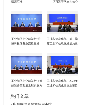
情况汇报
——以习近平同志为核心
的党中央引领亿万人民打
赢脱贫攻坚战纪实
工业和信息化部举行“推
工业和信息化部：前三季
进科技服务业高质量发
度工业和信息化发展总体
展”新闻发布会
平稳 高质量发展取得积
极成效
工业和信息化部举行《节
工业和信息化部：2025年
能装备高质量发展实施方
工业和信息化发展主要目
案（2026—2028年）》新
标任务顺利完成
闻发布会
热门文章
电信网码号资源使用审批