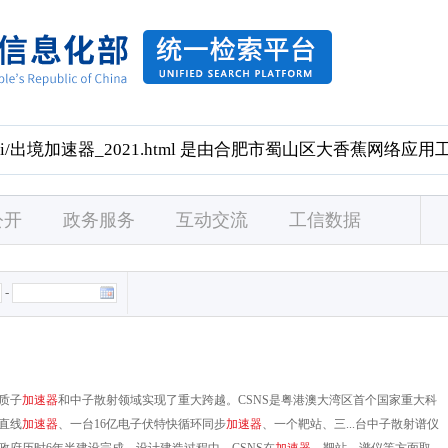
公开
政务服务
互动交流
工信数据
-
质子
加
速
器
和中子散射领域实现了重大跨越。CSNS是粤港澳大湾区首个国家重大科
直线
加
速
器
、一台16亿电子伏特快循环同步
加
速
器
、一个靶站、三...台中子散射谱仪