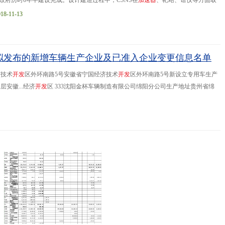
府历时6年半建设完成。设计建造过程中，CSNS在
加
速
器
、靶站、谱仪等方面取
的直线
加
速
器
+快循环同步质子
加
速
器
的设计方案
11-13
）拟发布的新增车辆生产企业及已准入企业变更信息名单
济技术
开
发
区外环南路5号安徽省宁国经济技术
开
发
区外环南路5号新设立专用车生产
安徽...经济
开
发
区 333沈阳金杯车辆制造有限公司绵阳分公司生产地址贵州省绵
凯汽车股份有限公司注册地址安徽省
合
肥
市
葛淝路97号安徽省
合
肥
市
葛