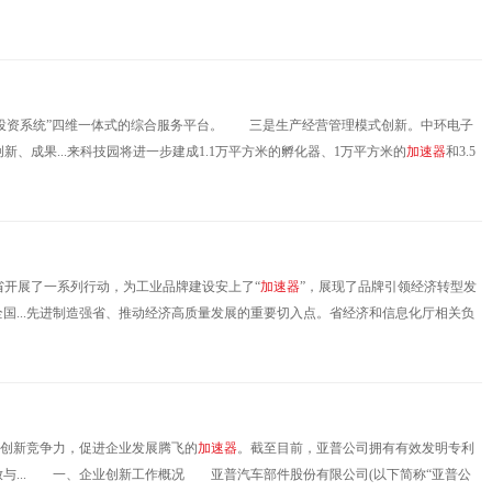
融投资系统”四维一体式的综合服务平台。 三是生产经营管理模式创新。中环电子
成果...来科技园将进一步建成1.1万平方米的孵化器、1万平方米的
加
速
器
和3.5
、平台和服务。天津中环智地孵化平台预计每年引进10~15家智能硬件类创业项目
开展了一系列行动，为工业品牌建设安上了“
加
速
器
”，展现了品牌引领经济转型发
比全国...先进制造强省、推动经济高质量发展的重要切入点。省经济和信息化厅相关负
》，将大力实施“品牌强基、品牌培育、品牌传播”行动，进一步聚合工业企业
技创新竞争力，促进企业发展腾飞的
加
速
器
。截至目前，亚普公司拥有有效发明专利
排放与... 一、企业创新工作概况 亚普汽车部件股份有限公司(以下简称“亚普公