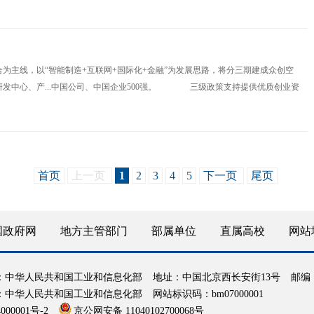
备制造产业基地和大庆高新技术产业
开
发
区（石油化工）两个基地共实现工业增加值
线，以“智能制造+互联网+国际化+金融”为发展思路，将分三期建成众创空
研发中心、产...中国公司、中国企业500强。 三级政策支持提供优质创业资
步激发创新创业活力，三一集团积极响应国家“双创”战略，在湖南省、长沙市、
首页
上一页
1
2
3
4
5
下一页
尾页
国政府网
地方主管部门
部属单位
直属高校
网站
：中华人民共和国工业和信息化部
地址：中国北京西长安街13号
邮编：
：中华人民共和国工业和信息化部
网站标识码：bm07000001
000001号-2
京公网安备 11040102700068号