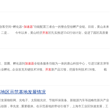
汽车油箱系统制造集团化企业、国家高新技术企业、国家技术创新示范企业。亚普公
创客空间+孵化器+
加
速
器
”功能配置三者合一的整合型创孵产业链。目前，黄山未来
二是... 今年以来，黄山经济
开
发
区扎实推进5542行动计划，促进了园区高质量
业技改投资同比增长363%；实现进出口4245.16万美元，同比增长
客、苗圃、孵化器到
加
速
器
全链条服务功能为一体的唐山科技中心，引进32家京津等
孵化...企业攻克关键技术58项、
开
发
新产品32项，挖掘专利技术136项。 截
实现倍增；科技小巨人企业从2013年的不足50家，发展到了294家，占
部地区示范基地发展情况
育发展物联网、光电子、太阳能光伏、节能环保装备、新能源汽车等战略性新兴产业
创新，率先发...重要载体。在示范基地的带动引领下，上海市工业区快速发展，工