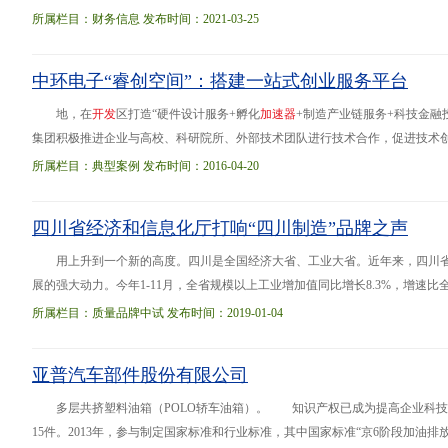
所属栏目：财务信息 发布时间：2021-03-25
中环电子“睿创空间”：搭建一站式创业服务平台
地，在
开
发
区打造“硬件设计服务+孵化
加
速
器
+制造产业链服务+科技金
集团积极推进企业与高校、科研院所、外部技术团队进行技术合作，促进技术创新、
万平方米的产业化平台，一站式解决企业从初创、成长至壮大所需的空间、资金
所属栏目：典型案例 发布时间：2016-04-20
团队。
四川省经济和信息化厅打响“四川制造”品牌之声
用上升到一个新的高度。四川是全国经济大省、工业大省。近年来，四川省
展的强大动力。今年1-11月，全省规模以上工业增加值同比增长8.3%，增速
责人表示，四川省即将出台《“四川制造”品牌提升三年行动计划（2019-
2021
）
所属栏目：质量品牌中试 发布时间：2019-01-04
亚普汽车部件股份有限公司
多层共挤塑料油箱（POLO轿车油箱）。 知识产权已成为提高企业科
15件。2013年，参与制定国家标准和行业标准，其中国家标准“京6阶段加油