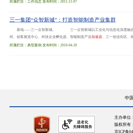
业区工业总产值占上海市工业总产值的72.8%。以黑龙江为例，哈尔滨新型装
所属栏目：工作动态 发布时间：2011-11-07
436亿元，占到
三一集团“众智新城”：打造智能制造产业集群
基地——三一众智新城。 三一众智新城以工业化与信息化深度融合为主
间、创客展览中心、科技企业孵化器、智能制造产业
加
速
器
、三一创业街区、
源服务 为推进制造业转型升级，积极应对工程机械产业的深度调整，进一
所属栏目：典型案例 发布时间：2016-04-20
长沙经济
开
发
区
中
主办单位
版权所有
京ICP备04