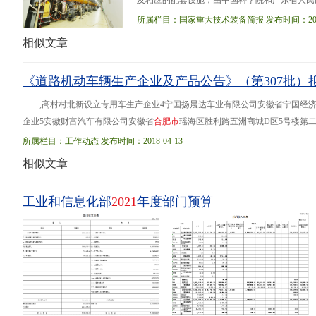
及相应的配套设施，由中国科学院和广东省人民政
得了一系列重大突破。如创新性地采用较低能量
所属栏目：国家重大技术装备简报 发布时间：2018-
相似文章
《道路机动车辆生产企业及产品公告》（第307批
,高村村北新设立专用车生产企业4宁国扬晨达车业有限公司安徽省宁国经
企业5安徽财富汽车有限公司安徽省
合
肥
市
瑶海区胜利路五洲商城D区5号楼第二层
阳市游仙区仙人路二段六号四川省绵阳市安州区银河大道西段1号 455安徽安
所属栏目：工作动态 发布时间：2018-04-13
相似文章
工业和信息化部
2021
年度部门预算