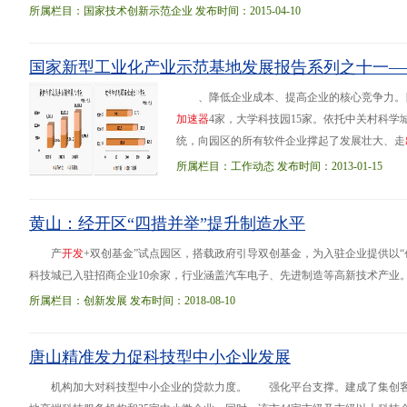
司”)专业从事汽车塑料油箱系统
开
发
、制造和销售，是国内最大、全球第三的
所属栏目：国家技术创新示范企业 发布时间：2015-04-10
司研
国家新型工业化产业示范基地发展报告系列之十一—
、降低企业成本、提高企业的核心竞争力。
加
速
器
4家，大学科技园15家。依托中关村科学
统，向园区的所有软件企业撑起了发展壮大、走
件和信息技术服务已渗透到国民经济的各个领域
所属栏目：工作动态 发布时间：2013-01-15
黄山：经开区“四措并举”提升制造水平
产
开
发
+双创基金”试点园区，搭载政府引导双创基金，为入驻企业提供以“
科技城已入驻招商企业10余家，行业涵盖汽车电子、先进制造等高新技术产业。
发展。1-6月，规上工业增加值同比增长21.6%；工业投资同比增长10%，其中工
所属栏目：创新发展 发布时间：2018-08-10
唐山精准发力促科技型中小企业发展
机构加大对科技型中小企业的贷款力度。 强化平台支撑。建成了集创