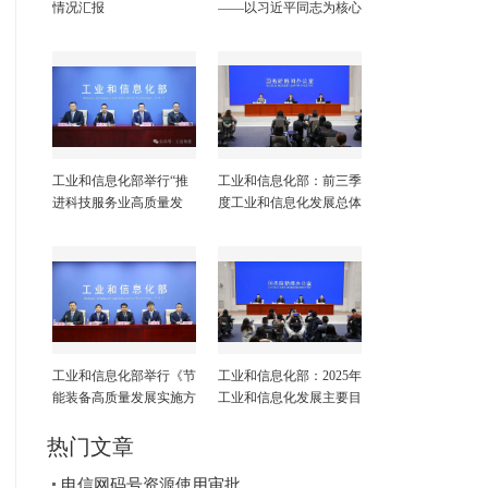
情况汇报
——以习近平同志为核心
的党中央引领亿万人民打
赢脱贫攻坚战纪实
工业和信息化部举行“推
工业和信息化部：前三季
进科技服务业高质量发
度工业和信息化发展总体
展”新闻发布会
平稳 高质量发展取得积
极成效
工业和信息化部举行《节
工业和信息化部：2025年
能装备高质量发展实施方
工业和信息化发展主要目
案（2026—2028年）》新
标任务顺利完成
闻发布会
热门文章
电信网码号资源使用审批