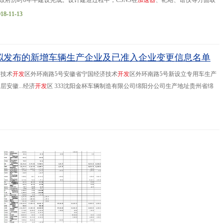
府历时6年半建设完成。设计建造过程中，CSNS在
加
速
器
、靶站、谱仪等方面取
的直线
加
速
器
+快循环同步质子
加
速
器
的设计方案
11-13
）拟发布的新增车辆生产企业及已准入企业变更信息名单
济技术
开
发
区外环南路5号安徽省宁国经济技术
开
发
区外环南路5号新设立专用车生产
安徽...经济
开
发
区 333沈阳金杯车辆制造有限公司绵阳分公司生产地址贵州省绵
凯汽车股份有限公司注册地址安徽省
合
肥
市
葛淝路97号安徽省
合
肥
市
葛