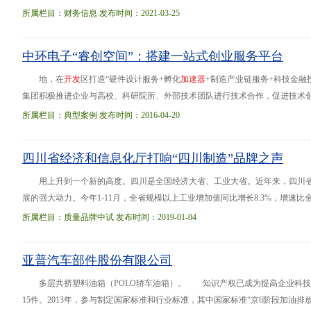
所属栏目：财务信息 发布时间：2021-03-25
中环电子“睿创空间”：搭建一站式创业服务平台
地，在
开
发
区打造“硬件设计服务+孵化
加
速
器
+制造产业链服务+科技金
集团积极推进企业与高校、科研院所、外部技术团队进行技术合作，促进技术创新、
万平方米的产业化平台，一站式解决企业从初创、成长至壮大所需的空间、资金
所属栏目：典型案例 发布时间：2016-04-20
团队。
四川省经济和信息化厅打响“四川制造”品牌之声
用上升到一个新的高度。四川是全国经济大省、工业大省。近年来，四川省
展的强大动力。今年1-11月，全省规模以上工业增加值同比增长8.3%，增速
责人表示，四川省即将出台《“四川制造”品牌提升三年行动计划（2019-
2021
）
所属栏目：质量品牌中试 发布时间：2019-01-04
亚普汽车部件股份有限公司
多层共挤塑料油箱（POLO轿车油箱）。 知识产权已成为提高企业科
15件。2013年，参与制定国家标准和行业标准，其中国家标准“京6阶段加油