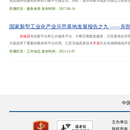
地高端科技服务机构和35家中小微企业。同时，该市44家市级及市级以上科技企业
至去年年底，唐山市科技型中小企业由2013年的707家发展到3972家，连续三年
所属栏目：服务体系 发布时间：2017-06-16
国家新型工业化产业示范基地发展报告之九 ——东
、
加
速
器
等创新平台和公共服务平台，不断完善配套服务，示范基地在培
方面发挥了重要的载体和平台作用。江苏无锡高新技术
开
发
区在传感网领域开拓
业区工业总产值占上海市工业总产值的72.8%。以黑龙江为例，哈尔滨新型装
所属栏目：工作动态 发布时间：2011-11-07
436亿元，占到
中
主办单位
版权所有