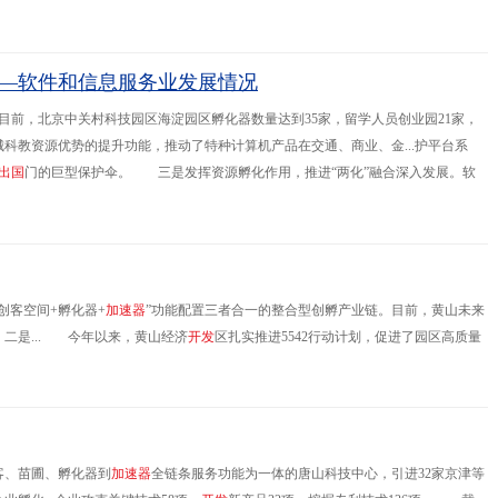
汽车油箱系统制造集团化企业、国家高新技术企业、国家技术创新示范企业。亚普公
—软件和信息服务业发展情况
目前，北京中关村科技园区海淀园区孵化器数量达到35家，留学人员创业园21家，
城科教资源优势的提升功能，推动了特种计算机产品在交通、商业、金...护平台系
出
国
门的巨型保护伞。 三是发挥资源孵化作用，推进“两化”融合深入发展。软
。示范基地通过“两化”融合进一步发展，有效提高产品价值
创客空间+孵化器+
加
速
器
”功能配置三者合一的整合型创孵产业链。目前，黄山未来
二是... 今年以来，黄山经济
开
发
区扎实推进5542行动计划，促进了园区高质量
业技改投资同比增长363%；实现进出口4245.16万美元，同比增长
客、苗圃、孵化器到
加
速
器
全链条服务功能为一体的唐山科技中心，引进32家京津等