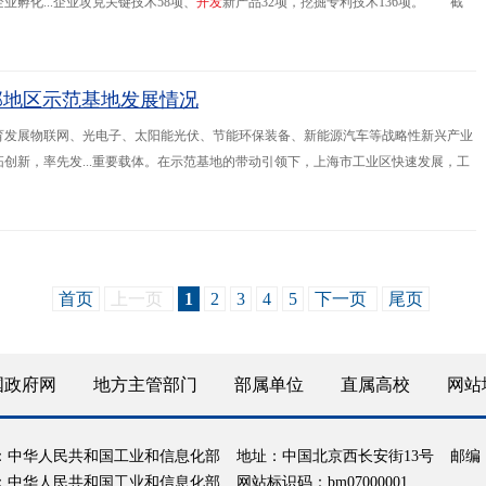
孵化...企业攻克关键技术58项、
开
发
新产品32项，挖掘专利技术136项。 截
实现倍增；科技小巨人企业从2013年的不足50家，发展到了294家，占
部地区示范基地发展情况
育发展物联网、光电子、太阳能光伏、节能环保装备、新能源汽车等战略性新兴产业
创新，率先发...重要载体。在示范基地的带动引领下，上海市工业区快速发展，工
备制造产业基地和大庆高新技术产业
开
发
区（石油化工）两个基地共实现工业增加值
首页
上一页
1
2
3
4
5
下一页
尾页
国政府网
地方主管部门
部属单位
直属高校
网站
：中华人民共和国工业和信息化部
地址：中国北京西长安街13号
邮编：
：中华人民共和国工业和信息化部
网站标识码：bm07000001