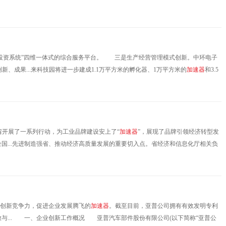
融投资系统”四维一体式的综合服务平台。 三是生产经营管理模式创新。中环电子
成果...来科技园将进一步建成1.1万平方米的孵化器、1万平方米的
加
速
器
和3.5
、平台和服务。天津中环智地孵化平台预计每年引进10~15家智能硬件类创业项目
开展了一系列行动，为工业品牌建设安上了“
加
速
器
”，展现了品牌引领经济转型发
比全国...先进制造强省、推动经济高质量发展的重要切入点。省经济和信息化厅相关负
》，将大力实施“品牌强基、品牌培育、品牌传播”行动，进一步聚合工业企业
技创新竞争力，促进企业发展腾飞的
加
速
器
。截至目前，亚普公司拥有有效发明专利
排放与... 一、企业创新工作概况 亚普汽车部件股份有限公司(以下简称“亚普公