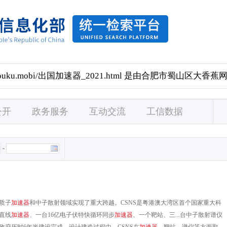
公开
政务服务
互动交流
工信数据
-
质子
加
速
器
和中子散射领域实现了重大跨越。CSNS是粤港澳大湾区首个国家重大科
直线
加
速
器
、一台16亿电子伏特快循环同步
加
速
器
、一个靶站、三...台中子散射谱仪