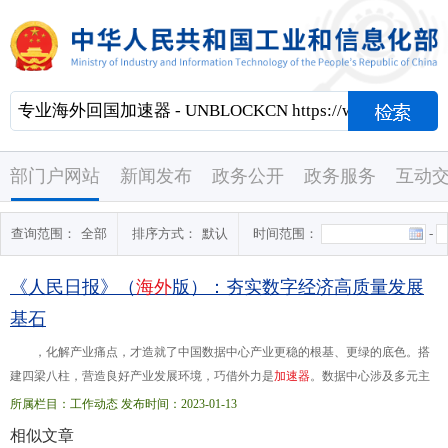
部门户网站
新闻发布
政务公开
政务服务
互动
查询范围：
全部
排序方式：
默认
时间范围：
-
《人民日报》（
海
外
版）：夯实数字经济高质量发展
基石
，化解产业痛点，才造就了中国数据中心产业更稳的根基、更绿的底色。搭
建四梁八柱，营造良好产业发展环境，巧借外力是
加
速
器
。数据中心涉及多元主
体，无论育龙头、促转型，还是筑基础、强集群，都需要科学引导和有力支持。
所属栏目：工作动态 发布时间：2023-01-13
良好的外部环境如...全面启动，多领域融合创新成果加速涌现，共同汇聚成数据
相似文章