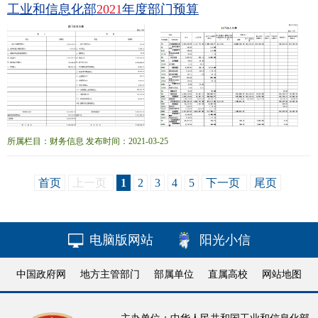
工业和信息化部
2021
年度部门预算
坛，担任
专
业
课、创新创业课程授课或指导教师；发挥“南京理工大学
海
外
青年学
者‘紫金高层论坛’”平台作用，吸引
海
外
师资补充，建立一支“专兼结合、优势互
补、学科交叉、融合
所属栏目：财务信息 发布时间：2021-03-25
首页
上一页
1
2
3
4
5
下一页
尾页
电脑版网站
阳光小信
中国政府网
地方主管部门
部属单位
直属高校
网站地图