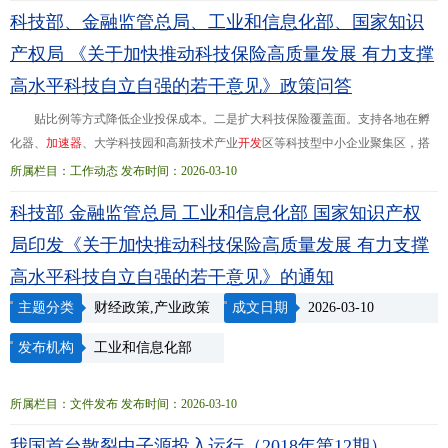
中心产业成长壮大、数字经济蓬勃发展的巨大潜能。接续苦练内功、营造更好生
科技部、金融监管总局、工业和信息化部、国家知识
态，就一定能形成打造新型智能算力生态体系的合力，从而有效支撑各领域数字
化转型，为经济社会高质量发展提供源源不断的新动能。（2023年01月13日人民
产权局 《关于加快推动科技保险高质量发展 有力支撑
日报
海
外
版第10版）
高水平科技自立自强的若干意见》政策问答
贴比例等方式降低企业投保成本。二是扩大科技保险覆盖面。支持各地在孵
化器、
加
速
器
、大学科技园和高新技术产业
开
发
区等科技型中小企业聚集区，搭
建科技保险供需对接平台。结合科技型中小企业风险特征以及科技成果先使用后
所属栏目：工作动态 发布时间：2026-03-10
付费等场景模式...环节，实现科技保险攻坚破局、扩面提质；四是聚焦科技保险
科技部 金融监管总局 工业和信息化部 国家知识产权
产品服务创新，围绕人工智能、集成电路、量子科技、脑机接口等前沿布局，优
化保险产品
开
发
、承保理赔服务、
专
业
化经营和发展生态；五是聚焦保险资金投
局印发《关于加快推动科技保险高质量发展 有力支撑
向科技创新领域，发挥耐心资
高水平科技自立自强的若干意见》的通知
主题分类
财经政策,产业政策
成文日期
2026-03-10
发布机构
工业和信息化部
所属栏目：文件发布 发布时间：2026-03-10
我国首台散裂中子源投入运行（2018年第12期）