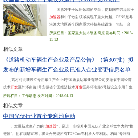
国脉冲中子应用领域的空白，使我国在强流质子
加
速
器
和中子散射领域实现了重大跨越。CSNS是粤
港澳大湾区首个国家重大科技基础设施，包括一台
8000万电子伏特负氢离子直线
加
速
器
、一台16亿电子
所属栏目：国家重大技术装备简报 发布时间：2018-
伏特快循环同步
加
速
器
、一个靶站、三...台中子散射
11-13
谱仪及相应的配套设施，由中国科学院和广东省人民
相似文章
政府历时6年半建设完成。设计建造过程中，CSNS在
《道路机动车辆生产企业及产品公告》（第307批）拟
加
速
器
、靶站、谱仪等方面取得了一系列重大突破。
发布的新增车辆生产企业及已准入企业变更信息名单
如创新性地采用较低能量的直线
加
速
器
+快循环同步
质子
加
速
器
的设计方案
,高村村北新设立专用车生产企业4宁国扬晨达车业有限公司安徽省宁国经济
技术
开
发
区外环南路5号安徽省宁国经济技术
开
发
区外环南路5号新设立专用车生
产企业5安徽财富汽车有限公司安徽省
合
肥
市
瑶海区胜利路五洲商城D区5号楼第
所属栏目：工作动态 发布时间：2018-04-13
二层安徽...经济
开
发
区 333沈阳金杯车辆制造有限公司绵阳分公司生产地址贵州省
相似文章
绵阳市游仙区仙人路二段六号四川省绵阳市安州区银河大道西段1号 455安徽安凯
中国光伏行业首个专利池启动
汽车股份有限公司注册地址安徽省
合
肥
市
葛淝路97号安徽省
合
肥
市
葛
、发展新质生产力的“
加
速
器
”，是进一步提升中国光伏产业全球竞争力的“推
进器”。他在现场宣布，将天合光能所有TOPCon专利放入专利池。构建“专利航