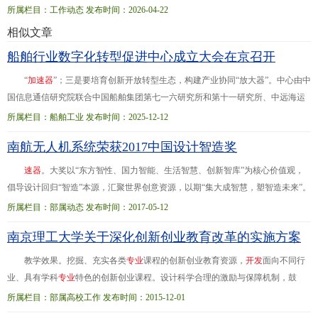
母”，护航全球化与应对挑战当前，全球光伏产业面临地缘政治摩擦加剧、
海
外
专
所属栏目：工作动态 发布时间：2026-04-22
利...4月21日，在工业和信息化部、国家知识产权局联合指导下，由中国光伏行业
相似文章
协会知识产权
专
业
委员会、国家光伏制造产业知识产权运营中心主办的光伏专利
船舶行业数字化转型促进中心成立大会在京召开
池专家指导委员会成立仪式暨光伏专利池共建研讨会在北京举行，会上正式启动
中国光伏
“
加
速
器
”；三是要培育创新开放转型生态，构建产业协同“放大器”。中心由中
国信息通信研究院联合中国船舶集团第七一六研究所和第十一研究所、中远海运
重工、招商船舶工业、中国造船工程学会、中国船级社共同组建，今年9月，成功
所属栏目：船舶工业 发布时间：2025-12-12
入选工...的重要举措。中心要充分发挥各成员单位
专
业
优势，整合技术、产品、
南航无人机系统荣获2017中国设计智造奖
数据、标准、解决方案等各类资源要素，打造船舶行业数字化转型
专
业
服务平
台：一是要完善中心制度建设，打造政策实施“推进器”；二是要扎实推进数字化
速
器
。大奖以“东方智性、国力智能、生活智慧、创新智库”为核心价值观，
转型，做好行业升级
倡导设计回归“智造”本源，汇聚世界创意资源，以期“集大成智慧，塑智造未来”。
此次第二届DIA从2016年9月19日启动，经三个多月的征集，共收到全球39...个国
所属栏目：部属动态 发布时间：2017-05-12
家和地区的2720件作品。经过来自全球13个国家和地区的26位
专
业
评委的评审，
南京理工大学关于深化创新创业教育改革的实施方案
共有129件作品成功入选智造奖。
教学效果。挖掘、充实各类
专
业
课程的创新创业教育资源，
开
发
面向不同行
业、具有学科
专
业
特色的创新创业课程。设计科学合理的激励与保障机制，鼓
励、支持知名学者、创业导师开出更多高质量的新生研讨课、
专
业
导论课和学科
所属栏目：部属高校工作 发布时间：2015-12-01
前沿课。自建、引...、特聘“产业教授”、投资人等各行各业杰出人士，开办讲座论