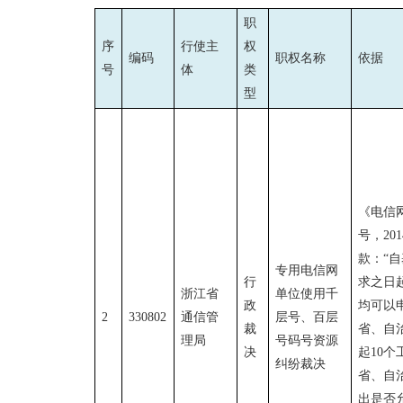
职
序
行使主
权
编码
职权名称
依据
号
体
类
型
《电信网
号，20
款：“
专用电信网
行
求之日
浙江省
单位使用千
政
均可以
2
330802
通信管
层号、百层
裁
省、自
理局
号码号资源
决
起10
纠纷裁决
省、自
出是否