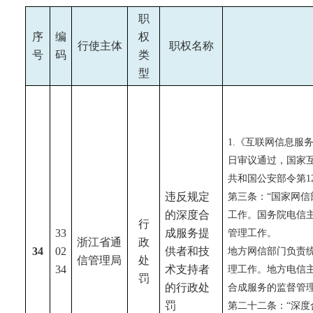
职
序
编
权
行使主体
职权名称
号
码
类
型
1.《互联网信息服
日审议通过，国家
共和国公安部令第1
违反规定
第三条：“国家网
的深度合
工作。国务院电信
行
33
成服务提
管理工作。
浙江省通
政
34
02
供者和技
地方网信部门负责
信管理局
处
34
术支持者
理工作。地方电信
罚
的行政处
合成服务的监督管
罚
第二十二条：“深