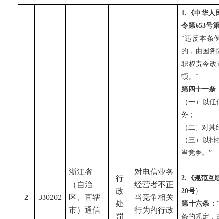
1.《中华人
令第653号
“违反本条
的，由国务
职权责令改
顿。”
第四十一条
（一）以任
务；
（二）对其
（三）以排
当竞争。”
浙江省
对电信业务
行
2.《规范
（自治
经营者不正
政
20号）
2
330202
区、直辖
当竞争相关
处
第十六条：
市）通信
行为的行政
罚
条的规定，