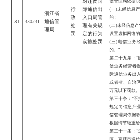
对违反国
信管理局依据职
行
际通信出
(一)未经信
浙江省
政
入口局管
的；
31
330231
通信管
处
理有关规
(二)未经信息
理局
罚
定的行为
设置虚拟网络
实施处罚
(三)电信业
的。”
第二十九条：“
信业务经营者
际通信业务出
或者省、自治
万元以下罚款
第三十条：“
不
规定向信息产
信管理局依据
根据情节轻重
第三十一条：“
区、直辖市通信