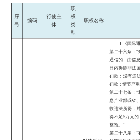
职
序
行使主
权
编码
职权名称
号
体
类
型
1.《国际
第二十六条：“
通信的，由信
日内拆除非法
罚款；没有违法
罚款；情节严
第二十七条：“
息产业部或省
收违法所得，
得不足5万元的
整顿。
”
第二十八条：