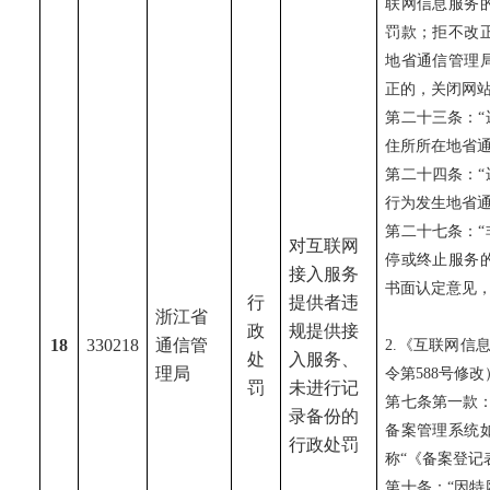
联网信息服务
罚款；拒不改
地省通信管理
正的，关闭网
第二十三条：
住所所在地省
第二十四条：
行为发生地省
第二十七条：
对互联网
停或终止服务
接入服务
书面认定意见
行
提供者违
浙江省
政
规提供接
18
330218
通信管
2.《互联网信息
处
入服务、
理局
令第588号修改
罚
未进行记
第七条第一款
录备份的
备案管理系统
行政处罚
称“《备案登记
第十条：“因