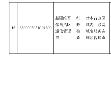
新疆维吾
行
对本行政区
尔
自治区
政
域内互联网
16
650000505JC0
16
00
通信管理
检
域名服务实
局
查
施监督检查