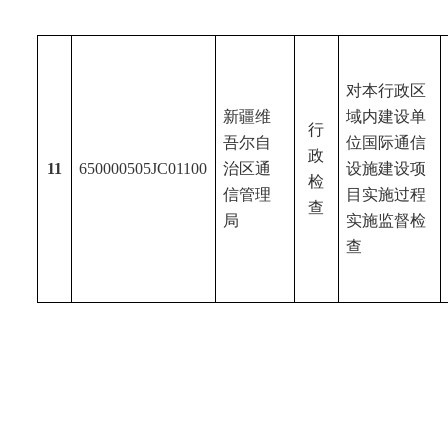
对本行政区
新疆维
域内建设单
行
吾尔
自
位国际通信
政
11
650000505JC01100
治区通
设施建设项
检
信管理
目实施过程
查
局
实施监督检
查