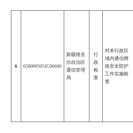
对本行政区
新疆维吾
行
域内通信网
尔
自治区
政
6
650000505JC00600
络安全防护
通信管理
检
工作实施检
局
查
查