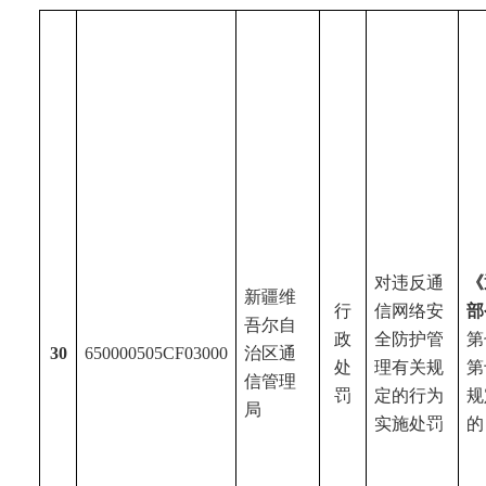
对违反通
《
新疆维
行
信网络安
部
吾尔
自
政
全防护管
第
30
650000505CF0
30
00
治区通
处
理有关规
第
信管理
罚
定的行为
规
局
实施处罚
的