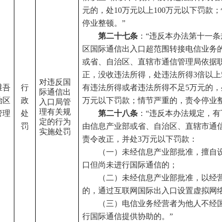
元的，处10万元以上100万元以下罚款
停业整顿。”
第二十七条
：
“违反本办法第十一
区国际通信出入口超范围转接电信业务
或省、自治区、直辖市通信管理局依据
正，没收违法所得，处违法所得3倍以上
对违反国
维吾
行
有违法所得或者违法所得不足5万元的，处
际通信出
治区
政
万元以下罚款；情节严重的，责令停业整
入口局管
理有关规
管理
处
第二十八条
：
“违反本办法规定，
定的行为
罚
由信息产业部或省、自治区、直辖市通
实施处罚
责令改正，并处3万元以下罚款：
（一）未经信息产业部批准，擅自
口但尚未进行国际通信的；
（二）未经信息产业部批准，以经
的，通过互联网国际出入口设置虚拟网
（三）电信业务经营者为他人不经
行国际通信提供协助的。
”