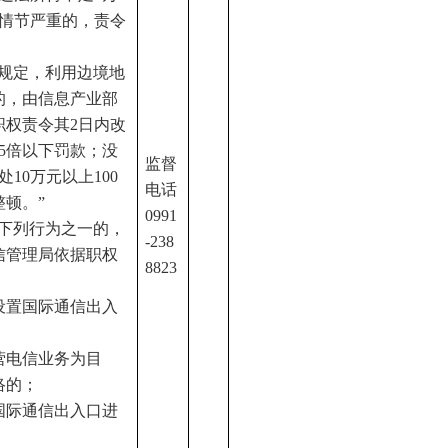
；情节严重的，责令
条规定，利用边境地
的，由信息产业部
职权责令其2日内改
5倍以下罚款；没
监督
10万元以上100
电话
顿。”
0991
有下列行为之一的，
-
238
信管理局依据职权
8823
设置国际通信出入
营电信业务为目
络的；
国际通信出入口进