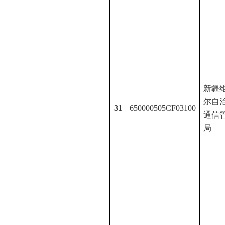
新疆
尔
自
31
650000505CF0
31
00
通信
局