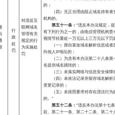
的；
（四）无正当理由阻止域名持有者
机构的。
对违反互
第五十一条：
“违反本办法规定，
维
联网域名
行
有下列行为之一的，由电信管理机构责
自
管理有关
政
视情节轻重处一万元以上三万元以下罚
通
规定的行
处
（一）擅自篡改域名解析信息或者
理
为实施处
罚
向他人
IP地址的；
罚
（二）为含有本办法第二十八条第
名提供域名跳转的；
（三）未落实网络与信息安全保障
（四）未依法记录并留存域名解析
变更记录的；
（五）未按照要求对存在违法行为
的。
”
第五十二条：
“违反本办法第十七
款、第二十一条、第二十二条、第二十