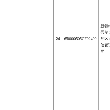
新疆
吾尔
24
650000505CF02400
治区
信管
局