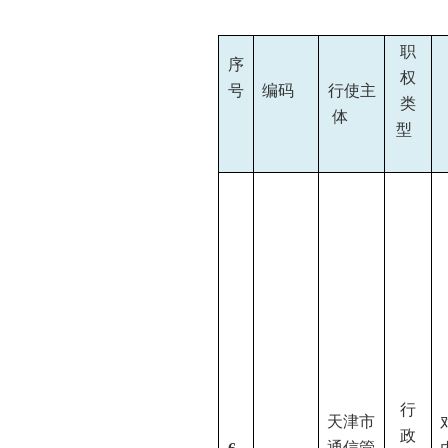
职
序
权
号
编码
行使主
类
体
型
行
天津市
政
通信管