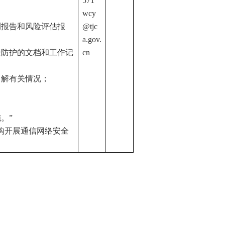
571
wcy
测报告和风险评估报
@tjc
a.gov.
全防护的文档和工作记
cn
了解有关情况；
；
；
。”
构开展通信网络安全