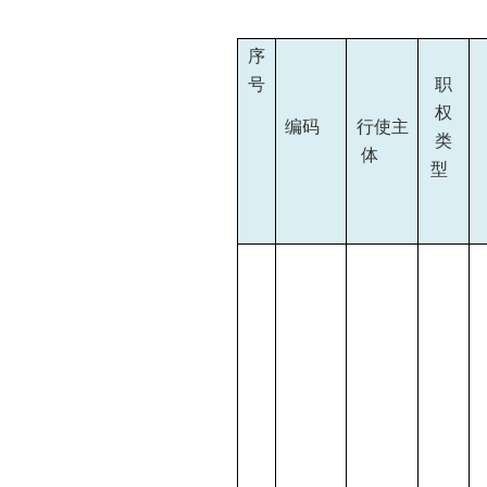
序
号
职
权
编码
行使主
类
体
型